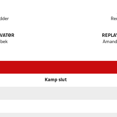
dder
Re
VATØR
REPLA
mbek
Amanda
Kamp slut