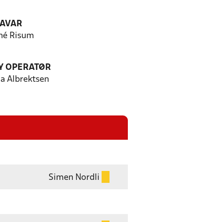
AVAR
né Risum
Y OPERATØR
 Albrektsen
Simen Nordli