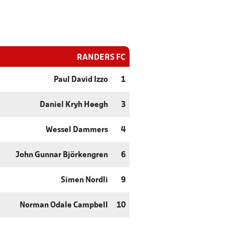
RANDERS FC
Paul David Izzo
1
Daniel Kryh Høegh
3
Wessel Dammers
4
John Gunnar Björkengren
6
Simen Nordli
9
Norman Odale Campbell
10