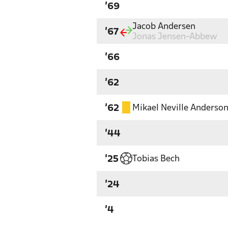
'69
Jacob Andersen
'67
Jonas Jensen-Abbew
'66
'62
Mikael Neville Anderso
'62
'44
Tobias Bech
'25
'24
'4