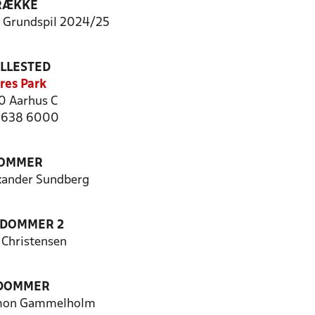
RÆKKE
- Grundspil 2024/25
ILLESTED
res Park
 Aarhus C
 8638 6000
OMMER
xander Sundberg
EDOMMER 2
 Christensen
 DOMMER
emon Gammelholm