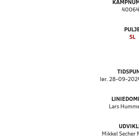
KAMPNU
4006
PULJ
SL
TIDSPU
lør. 28-09-2024
LINIEDOM
Lars Humme
UDVIKL
Mikkel Secher 