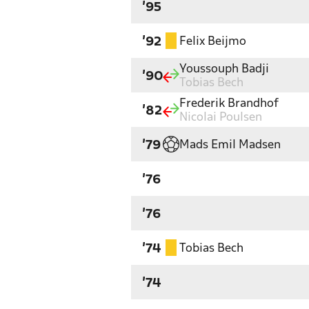
'95
Felix Beijmo
'92
Youssouph Badji
'90
Tobias Bech
Frederik Brandhof
'82
Nicolai Poulsen
Mads Emil Madsen
'79
'76
'76
Tobias Bech
'74
'74