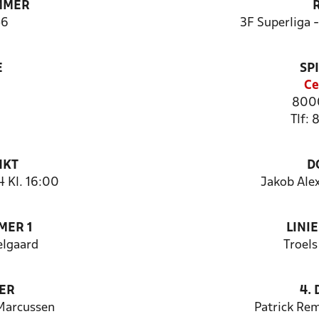
MMER
46
3F Superliga 
E
SP
Ce
8000
Tlf:
NKT
D
 Kl. 16:00
Jakob Ale
MER 1
LINI
lgaard
Troels
ER
4.
Marcussen
Patrick R