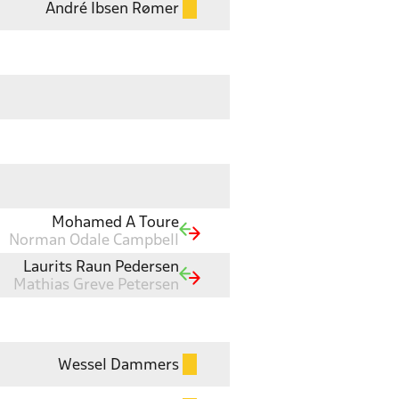
André Ibsen Rømer
Mohamed A Toure
Norman Odale Campbell
Laurits Raun Pedersen
Mathias Greve Petersen
Wessel Dammers