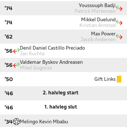
Youssouph Badji
'74
Patrick Mortensen
Mikkel Duelund
'74
Kristian Arnstad
Max Power
'62
Jacob Andersen
Denil Daniel Castillo Preciado
'56
Jan Kuchta
Valdemar Byskov Andreasen
'56
Mikel Gogorza
Gift Links
'50
2. halvleg start
'46
1. halvleg slut
'46
Melingo Kevin Mbabu
'34