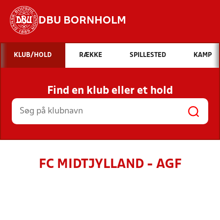
DBU BORNHOLM
Hvad vil du søge efter?
KLUB/HOLD
RÆKKE
SPILLESTED
KAMP
INDHOLD OG NYHEDER
Find en klub eller et hold
STILLINGER, RESULTATER, KLUBBER OG
HOLD
FC MIDTJYLLAND - AGF