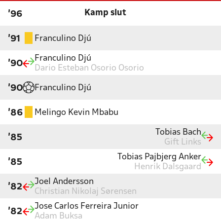
Kamp slut
'96
Franculino Djú
'91
Franculino Djú
'90
Dario Esteban Osorio Osorio
Franculino Djú
'90
Melingo Kevin Mbabu
'86
Tobias Bach
'85
Gift Links
Tobias Pajbjerg Anker
'85
Henrik Dalsgaard
Joel Andersson
'82
Christian Nikolaj Sørensen
Jose Carlos Ferreira Junior
'82
Adam Buksa