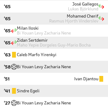
José Gallegos
'65
Lukas Björklund
Mohamed Cherif
'65
Rasmus Hjorth Vinderslev
Milan Iloski
'65
Bi Youan Levy Zacharia Nene
Zidan Sertdemir
'65
Maho Yepie Dorgeles Guy-Mario Bocha
Caleb Marfo Yirenkyi
'63
Bi Youan Levy Zacharia Nene
'58
Ivan Djantou
'51
Sindre Egeli
'41
Bi Youan Levy Zacharia Nene
'27