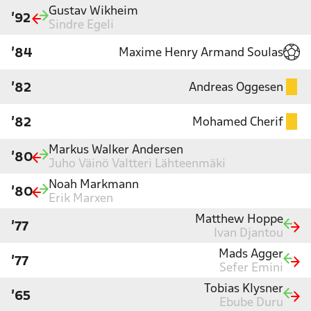
Gustav Wikheim
'92
Sindre Egeli
Maxime Henry Armand Soulas
'84
Andreas Oggesen
'82
Mohamed Cherif
'82
Markus Walker Andersen
'80
Juho Väinö Valtteri Lähteenmäki
Noah Markmann
'80
Erik Marxen
Matthew Hoppe
'77
Ivan Djantou
Mads Agger
'77
Sefer Emini
Tobias Klysner
'65
Ebube Duru