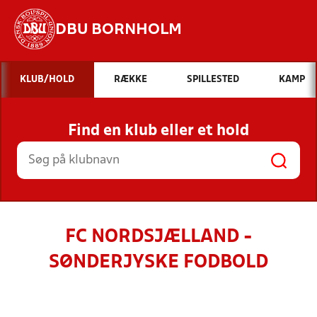
DBU BORNHOLM
Hvad vil du søge efter?
KLUB/HOLD
RÆKKE
SPILLESTED
KAMP
INDHOLD OG NYHEDER
Find en klub eller et hold
STILLINGER, RESULTATER, KLUBBER OG
HOLD
FC NORDSJÆLLAND -
SØNDERJYSKE FODBOLD