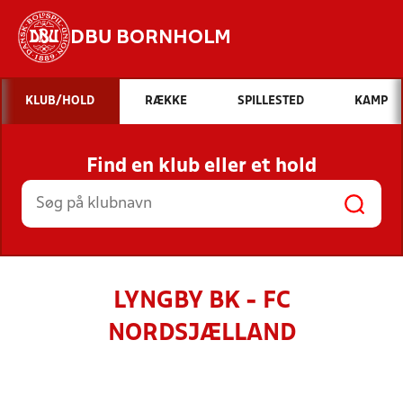
DBU BORNHOLM
Hvad vil du søge efter?
KLUB/HOLD
RÆKKE
SPILLESTED
KAMP
INDHOLD OG NYHEDER
Find en klub eller et hold
STILLINGER, RESULTATER, KLUBBER OG
HOLD
LYNGBY BK - FC
NORDSJÆLLAND