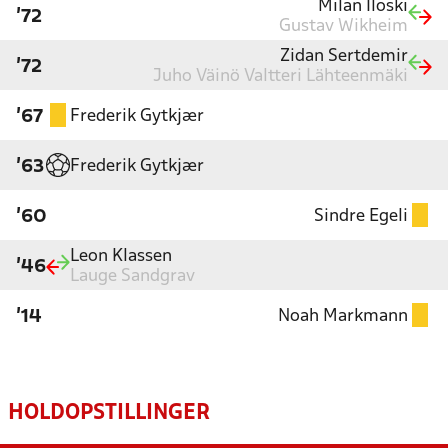
Milan Iloski
'72
Gustav Wikheim
Zidan Sertdemir
'72
Juho Väinö Valtteri Lähteenmäki
Frederik Gytkjær
'67
Frederik Gytkjær
'63
Sindre Egeli
'60
Leon Klassen
'46
Lauge Sandgrav
Noah Markmann
'14
HOLDOPSTILLINGER