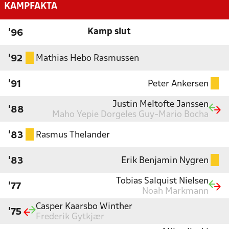
KAMPFAKTA
Kamp slut
'96
Mathias Hebo Rasmussen
'92
Peter Ankersen
'91
Justin Meltofte Janssen
'88
Maho Yepie Dorgeles Guy-Mario Bocha
Rasmus Thelander
'83
Erik Benjamin Nygren
'83
Tobias Salquist Nielsen
'77
Noah Markmann
Casper Kaarsbo Winther
'75
Frederik Gytkjær