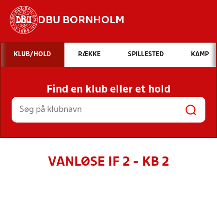
DBU BORNHOLM
Hvad vil du søge efter?
KLUB/HOLD
RÆKKE
SPILLESTED
KAMP
INDHOLD OG NYHEDER
Find en klub eller et hold
STILLINGER, RESULTATER, KLUBBER OG
HOLD
VANLØSE IF 2 - KB 2