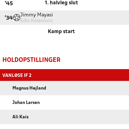
1. halvleg slut
'45
Jimmy Mayasi
'34
Edis Kolenovic
Kamp start
HOLDOPSTILLINGER
VANLØSE IF 2
Magnus Højland
Johan Larsen
Ali Kais