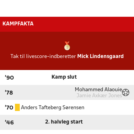
KAMPFAKTA
Tak til livescore-indberetter
Mick Lindensgaard
Kamp slut
'90
Mohammed Alaouie
'78
Jamie Axkær Jones
Anders Tafteberg Sørensen
'70
2. halvleg start
'46