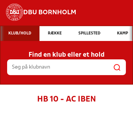
DBU BORNHOLM
Hvad vil du søge efter?
KLUB/HOLD
RÆKKE
SPILLESTED
KAMP
INDHOLD OG NYHEDER
Find en klub eller et hold
STILLINGER, RESULTATER, KLUBBER OG
HOLD
HB 10 - AC IBEN