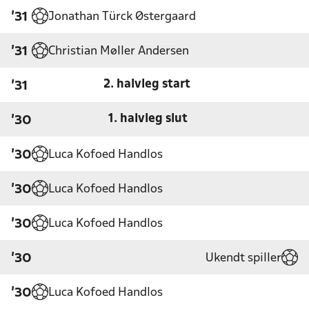
Jonathan Türck Østergaard
'31
Christian Møller Andersen
'31
2. halvleg start
'31
1. halvleg slut
'30
Luca Kofoed Handlos
'30
Luca Kofoed Handlos
'30
Luca Kofoed Handlos
'30
Ukendt spiller
'30
Luca Kofoed Handlos
'30