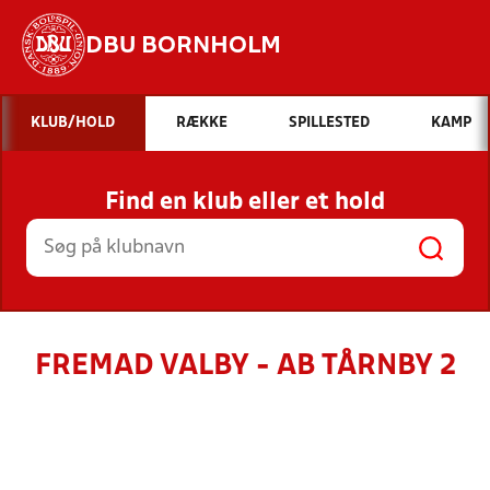
DBU BORNHOLM
Hvad vil du søge efter?
KLUB/HOLD
RÆKKE
SPILLESTED
KAMP
INDHOLD OG NYHEDER
Find en klub eller et hold
STILLINGER, RESULTATER, KLUBBER OG
HOLD
FREMAD VALBY - AB TÅRNBY 2