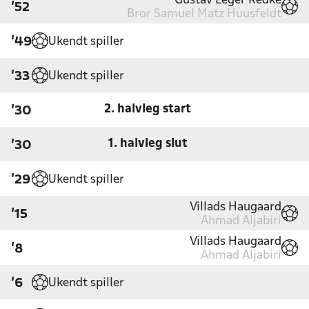
Gustav Leger Redke
'52
Bror Samuel Matz Huusfeldt
Ukendt spiller
'49
Ukendt spiller
'33
2. halvleg start
'30
1. halvleg slut
'30
Ukendt spiller
'29
Villads Haugaard
'15
Ahmad Aljabiri
Villads Haugaard
'8
Ahmad Aljabiri
Ukendt spiller
'6