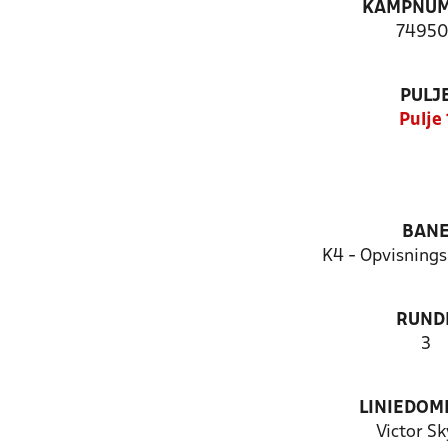
KAMPNU
74950
PULJ
Pulje 
BAN
K4 - Opvisnings
RUND
3
LINIEDOM
Victor Sk