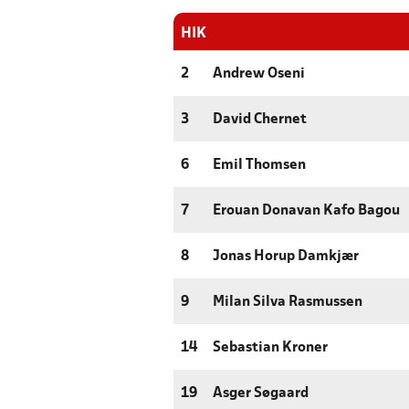
HIK
2
Andrew Oseni
3
David Chernet
6
Emil Thomsen
7
Erouan Donavan Kafo Bagou
8
Jonas Horup Damkjær
9
Milan Silva Rasmussen
14
Sebastian Kroner
19
Asger Søgaard