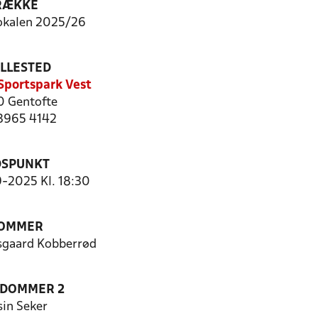
RÆKKE
okalen 2025/26
ILLESTED
Sportspark Vest
 Gentofte
 3965 4142
DSPUNKT
9-2025 Kl. 18:30
OMMER
sgaard Kobberrød
EDOMMER 2
sin Seker