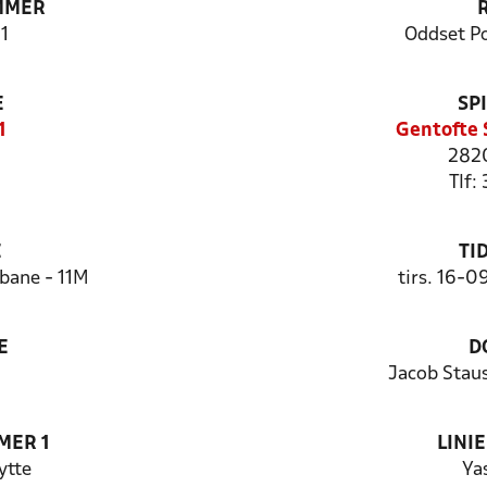
MMER
1
Oddset P
E
SP
1
Gentofte 
2820
Tlf:
E
TI
bane - 11M
tirs. 16-0
E
D
Jacob Stau
MER 1
LINI
ytte
Ya