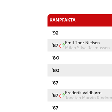
KAMPFAKTA
'92
Emil Thor Nielsen
'87
Milan Silva Rasmussen
'80
'80
'67
Frederik Valdbjørn
'67
Jonatan Marvin Rindo
'67