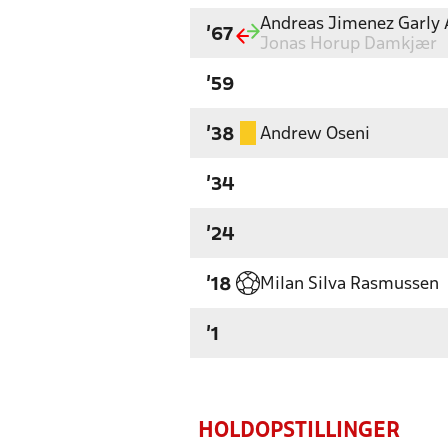
Andreas Jimenez Garly
'67
Jonas Horup Damkjær
'59
Andrew Oseni
'38
'34
'24
Milan Silva Rasmussen
'18
'1
HOLDOPSTILLINGER