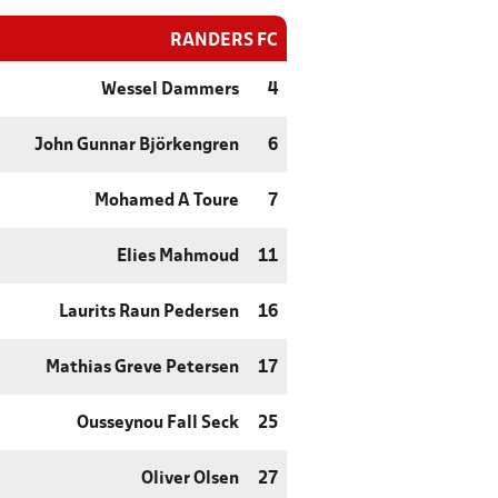
RANDERS FC
Wessel Dammers
4
John Gunnar Björkengren
6
Mohamed A Toure
7
Elies Mahmoud
11
Laurits Raun Pedersen
16
Mathias Greve Petersen
17
Ousseynou Fall Seck
25
Oliver Olsen
27