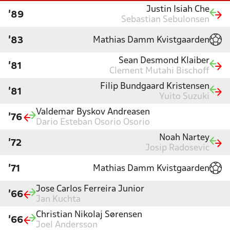
Justin Isiah Che
'89
Sebastian Sebulonsen
Mathias Damm Kvistgaarden
'83
Sean Desmond Klaiber
'81
Clement Mutahi Bischoff
Filip Bundgaard Kristensen
'81
Yuito Suzuki
Valdemar Byskov Andreasen
'76
Dario Esteban Osorio Osorio
Noah Nartey
'72
Josip Radosevic
Mathias Damm Kvistgaarden
'71
Jose Carlos Ferreira Junior
'66
Jan Kuchta
Christian Nikolaj Sørensen
'66
Joel Andersson