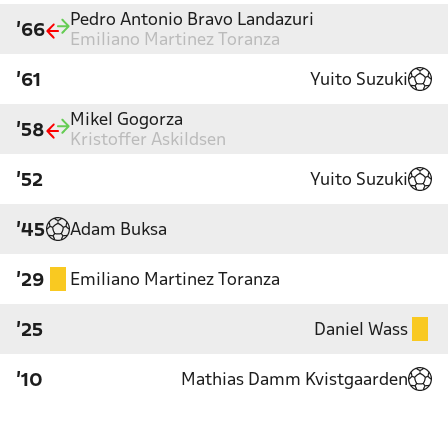
Pedro Antonio Bravo Landazuri
'66
Emiliano Martinez Toranza
Yuito Suzuki
'61
Mikel Gogorza
'58
Kristoffer Askildsen
Yuito Suzuki
'52
Adam Buksa
'45
Emiliano Martinez Toranza
'29
Daniel Wass
'25
Mathias Damm Kvistgaarden
'10