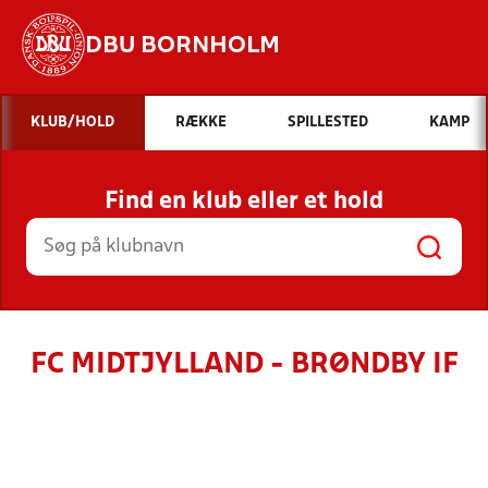
DBU BORNHOLM
Hvad vil du søge efter?
KLUB/HOLD
RÆKKE
SPILLESTED
KAMP
INDHOLD OG NYHEDER
Find en klub eller et hold
STILLINGER, RESULTATER, KLUBBER OG
HOLD
FC MIDTJYLLAND - BRØNDBY IF