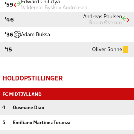
Edward Chilufya
'59
Valdemar Byskov Andreasen
Andreas Poulsen
'46
Robin Østrøm
Adam Buksa
'36
Oliver Sonne
'15
HOLDOPSTILLINGER
FC MIDTJYLLAND
4
Ousmane Diao
5
Emiliano Martinez Toranza