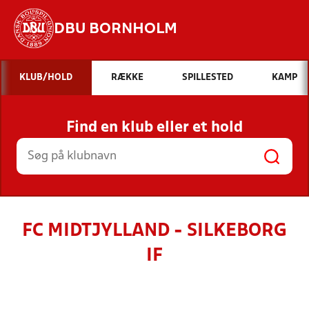
DBU BORNHOLM
Hvad vil du søge efter?
KLUB/HOLD
RÆKKE
SPILLESTED
KAMP
INDHOLD OG NYHEDER
Find en klub eller et hold
STILLINGER, RESULTATER, KLUBBER OG
HOLD
FC MIDTJYLLAND - SILKEBORG
IF