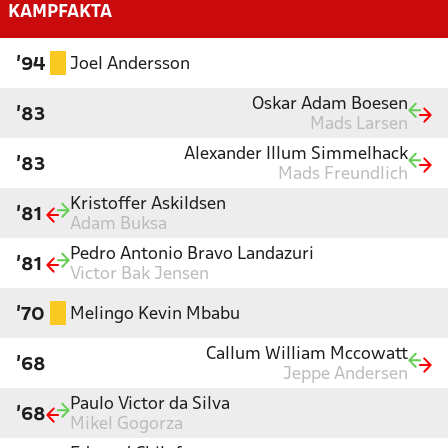
KAMPFAKTA
Joel Andersson
'94
Oskar Adam Boesen
'83
Mads Larsen
Alexander Illum Simmelhack
'83
Mads Freundlich
Kristoffer Askildsen
'81
Adam Buksa
Pedro Antonio Bravo Landazuri
'81
Victor Bak Jensen
Melingo Kevin Mbabu
'70
Callum William Mccowatt
'68
Jeppe Andersen
Paulo Victor da Silva
'68
Mikel Gogorza