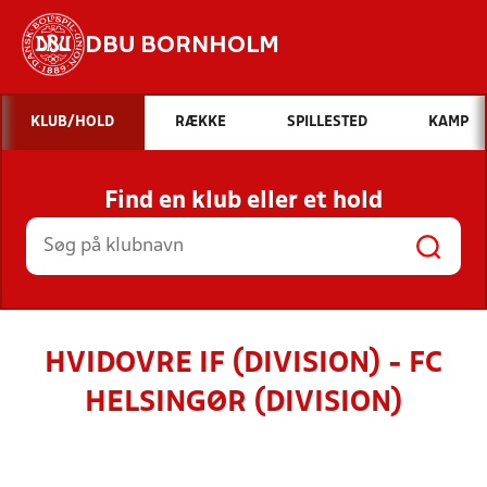
DBU BORNHOLM
Hvad vil du søge efter?
KLUB/HOLD
RÆKKE
SPILLESTED
KAMP
INDHOLD OG NYHEDER
Find en klub eller et hold
STILLINGER, RESULTATER, KLUBBER OG
HOLD
HVIDOVRE IF (DIVISION) - FC
HELSINGØR (DIVISION)