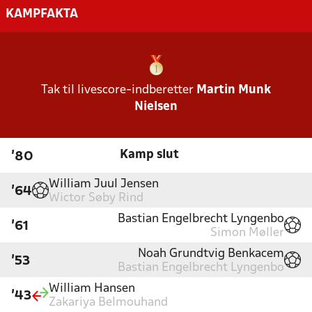
KAMPFAKTA
Tak til livescore-indberetter
Martin Munk
Nielsen
Kamp slut
'80
William Juul Jensen
'64
Wictor Søby Rind
Bastian Engelbrecht Lyngenbo
'61
Simon Møller
Noah Grundtvig Benkacem
'53
Bastian Engelbrecht Lyngenbo
William Hansen
'43
Zakariya Belmouhand