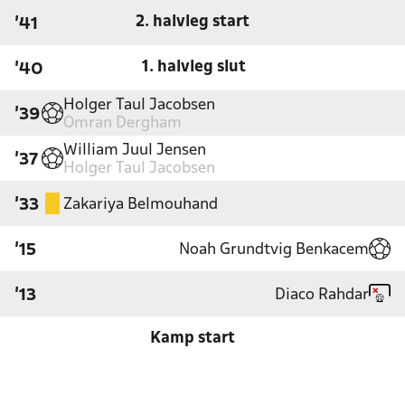
2. halvleg start
'41
1. halvleg slut
'40
Holger Taul Jacobsen
'39
Omran Dergham
William Juul Jensen
'37
Holger Taul Jacobsen
Zakariya Belmouhand
'33
Noah Grundtvig Benkacem
'15
Diaco Rahdar
'13
Kamp start