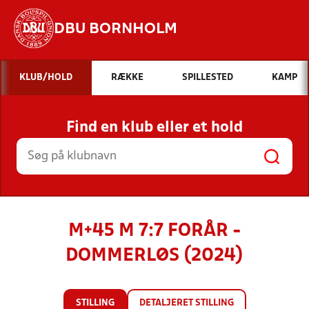
DBU BORNHOLM
Hvad vil du søge efter?
KLUB/HOLD
RÆKKE
SPILLESTED
KAMP
INDHOLD OG NYHEDER
Find en klub eller et hold
STILLINGER, RESULTATER, KLUBBER OG
HOLD
M+45 M 7:7 FORÅR -
DOMMERLØS (2024)
STILLING
DETALJERET STILLING