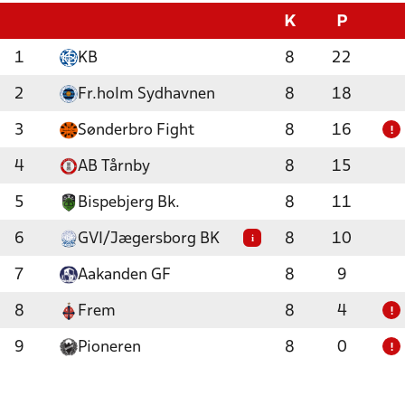
K
P
1
KB
8
22
2
Fr.holm Sydhavnen
8
18
3
Sønderbro Fight
8
16
!
4
AB Tårnby
8
15
5
Bispebjerg Bk.
8
11
6
GVI/Jægersborg BK
8
10
i
7
Aakanden GF
8
9
8
Frem
8
4
!
9
Pioneren
8
0
!