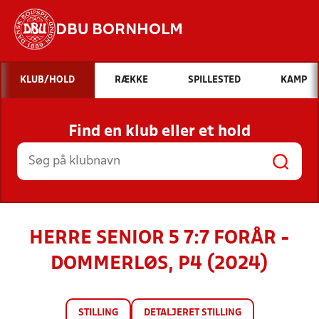
DBU BORNHOLM
Hvad vil du søge efter?
KLUB/HOLD
RÆKKE
SPILLESTED
KAMP
INDHOLD OG NYHEDER
Find en klub eller et hold
STILLINGER, RESULTATER, KLUBBER OG
HOLD
HERRE SENIOR 5 7:7 FORÅR -
DOMMERLØS, P4 (2024)
STILLING
DETALJERET STILLING