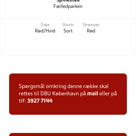
Spillested
Fælledparken
Trøje
Shorts
Strømper
Rød/Hvid
Sort
Rød
Spørgsmål omkring denne række skal
rettes til DBU København på
mail
eller på
tlf:
3927 7144