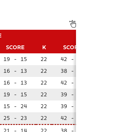
E
SCORE
K
SCORE
P
19
-
15
22
42
-
27
45
16
-
13
22
38
-
24
41
16
-
13
22
42
-
23
36
19
-
15
22
39
-
28
35
15
-
24
22
39
-
36
35
25
-
23
22
42
-
32
33
21
-
14
22
38
-
29
33