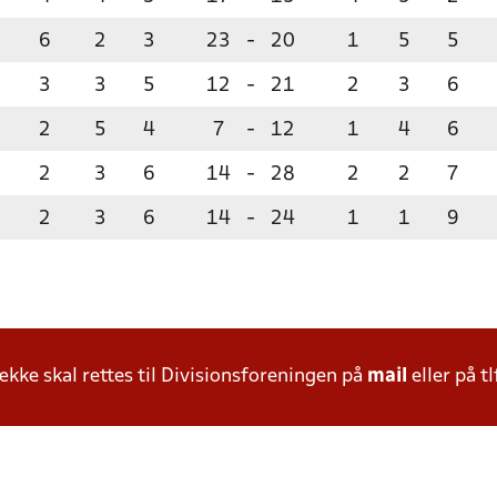
6
2
3
23
-
20
1
5
5
3
3
5
12
-
21
2
3
6
2
5
4
7
-
12
1
4
6
2
3
6
14
-
28
2
2
7
2
3
6
14
-
24
1
1
9
ke skal rettes til Divisionsforeningen på
mail
eller på tl