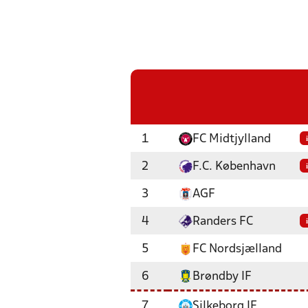
1
FC Midtjylland
i
2
F.C. København
i
3
AGF
4
Randers FC
i
5
FC Nordsjælland
6
Brøndby IF
7
Silkeborg IF