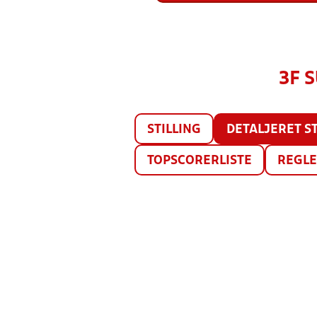
3F 
STILLING
DETALJERET ST
TOPSCORERLISTE
REGL