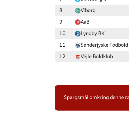
8
Viborg
9
AaB
10
Lyngby BK
11
Sønderjyske Fodbold
12
Vejle Boldklub
Spørgsmål omkring denne ræk