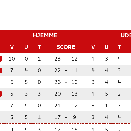
HJEMME
UD
V
U
T
SCORE
V
U
T
10
0
1
23
-
12
4
3
4
7
4
0
22
-
11
4
4
3
6
5
0
26
-
10
3
4
4
5
3
3
20
-
13
4
5
2
7
4
0
24
-
12
3
1
7
5
5
1
17
-
9
3
4
4
4
4
3
17
-
15
4
5
2