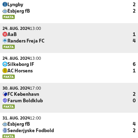
Lyngby
2
Esbjerg fB
2
24. AUG. 2024
13:00
AaB
1
Randers Freja FC
4
24. AUG. 2024
13:00
Silkeborg IF
6
AC Horsens
1
30. AUG. 2024
17:00
FC København
2
Farum Boldklub
0
31. AUG. 2024
12:00
Esbjerg fB
4
Sønderjyske Fodbold
2