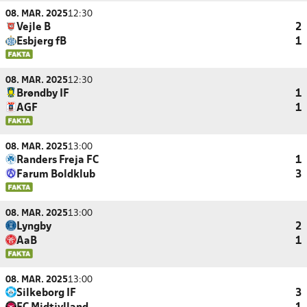
08. MAR. 2025
12:30
Vejle B
2
Esbjerg fB
1
08. MAR. 2025
12:30
Brøndby IF
1
AGF
1
08. MAR. 2025
13:00
Randers Freja FC
1
Farum Boldklub
3
08. MAR. 2025
13:00
Lyngby
2
AaB
1
08. MAR. 2025
13:00
Silkeborg IF
3