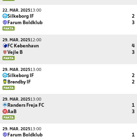
22. MAR. 2025
13:00
Silkeborg IF
2
Farum Boldklub
3
29. MAR. 2025
12:00
FC København
4
Vejle B
3
29. MAR. 2025
13:00
Silkeborg IF
2
Brøndby IF
2
29. MAR. 2025
13:00
Randers Freja FC
1
AaB
3
29. MAR. 2025
13:00
Farum Boldklub
1