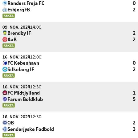
Randers Freja FC
0
Esbjerg fB
2
09. NOV. 2024
14:00
Brøndby IF
2
AaB
2
16. NOV. 2024
12:00
FC København
0
Silkeborg IF
2
16. NOV. 2024
12:30
FC Midtjylland
1
Farum Boldklub
5
16. NOV. 2024
12:30
OB
2
Sønderjyske Fodbold
3