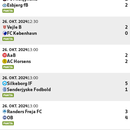
Esbjerg fB
2
26. OKT. 2024
12:30
Vejle B
2
FC København
0
26. OKT. 2024
13:00
AaB
2
AC Horsens
2
26. OKT. 2024
13:00
Silkeborg IF
5
Sønderjyske Fodbold
1
26. OKT. 2024
13:00
Randers Freja FC
3
OB
4