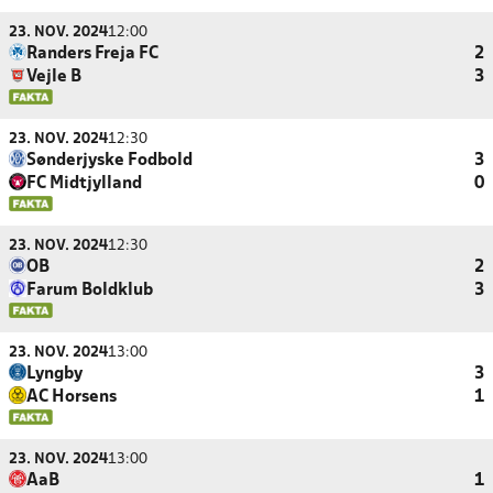
23. NOV. 2024
12:00
Randers Freja FC
2
Vejle B
3
23. NOV. 2024
12:30
Sønderjyske Fodbold
3
FC Midtjylland
0
23. NOV. 2024
12:30
OB
2
Farum Boldklub
3
23. NOV. 2024
13:00
Lyngby
3
AC Horsens
1
23. NOV. 2024
13:00
AaB
1