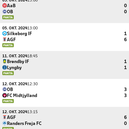
05. OKT. 2024
13:00
AaB
0
OB
0
05. OKT. 2024
13:00
Silkeborg IF
1
AGF
6
11. OKT. 2024
18:45
Brøndby IF
1
Lyngby
1
12. OKT. 2024
12:30
OB
3
FC Midtjylland
3
12. OKT. 2024
13:15
AGF
6
Randers Freja FC
0