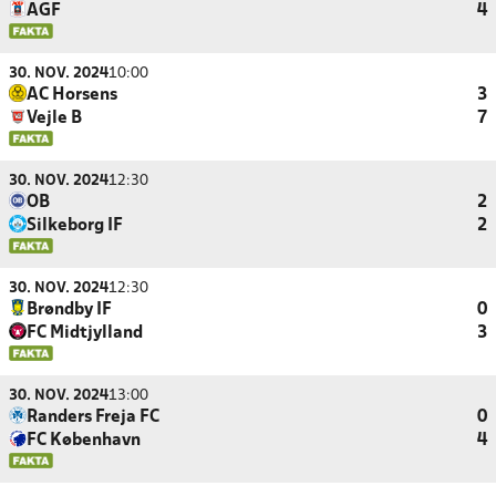
AGF
4
30. NOV. 2024
10:00
AC Horsens
3
Vejle B
7
30. NOV. 2024
12:30
OB
2
Silkeborg IF
2
30. NOV. 2024
12:30
Brøndby IF
0
FC Midtjylland
3
30. NOV. 2024
13:00
Randers Freja FC
0
FC København
4