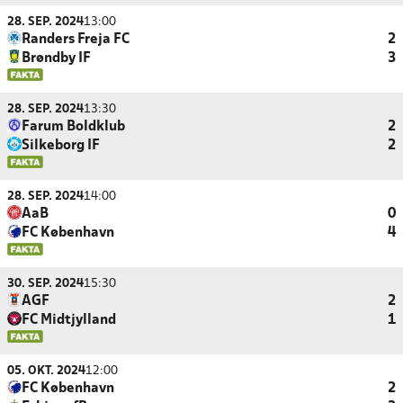
28. SEP. 2024
13:00
Randers Freja FC
2
Brøndby IF
3
28. SEP. 2024
13:30
Farum Boldklub
2
Silkeborg IF
2
28. SEP. 2024
14:00
AaB
0
FC København
4
30. SEP. 2024
15:30
AGF
2
FC Midtjylland
1
05. OKT. 2024
12:00
FC København
2