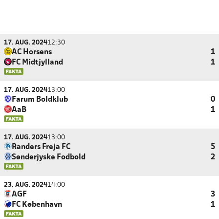
17. AUG. 2024
12:30
AC Horsens
1
FC Midtjylland
1
17. AUG. 2024
13:00
Farum Boldklub
0
AaB
1
17. AUG. 2024
13:00
Randers Freja FC
5
Sønderjyske Fodbold
2
23. AUG. 2024
14:00
AGF
3
FC København
1