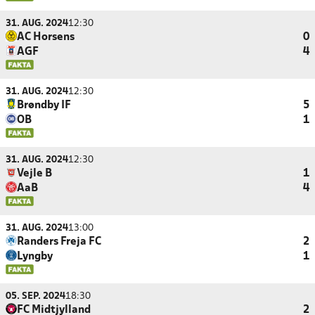
31. AUG. 2024
12:30
AC Horsens
0
AGF
4
31. AUG. 2024
12:30
Brøndby IF
5
OB
1
31. AUG. 2024
12:30
Vejle B
1
AaB
4
31. AUG. 2024
13:00
Randers Freja FC
2
Lyngby
1
05. SEP. 2024
18:30
FC Midtjylland
2