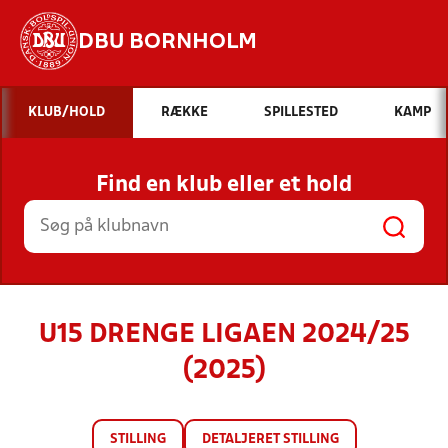
DBU BORNHOLM
Hvad vil du søge efter?
KLUB/HOLD
RÆKKE
SPILLESTED
KAMP
INDHOLD OG NYHEDER
Find en klub eller et hold
STILLINGER, RESULTATER, KLUBBER OG
HOLD
U15 DRENGE LIGAEN 2024/25
(2025)
STILLING
DETALJERET STILLING