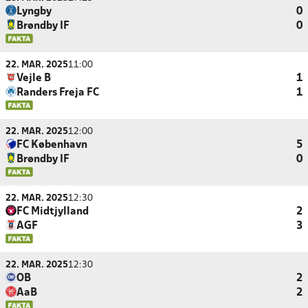
Lyngby
0
Brøndby IF
0
22. MAR. 2025
11:00
Vejle B
1
Randers Freja FC
1
22. MAR. 2025
12:00
FC København
5
Brøndby IF
0
22. MAR. 2025
12:30
FC Midtjylland
2
AGF
3
22. MAR. 2025
12:30
OB
2
AaB
2