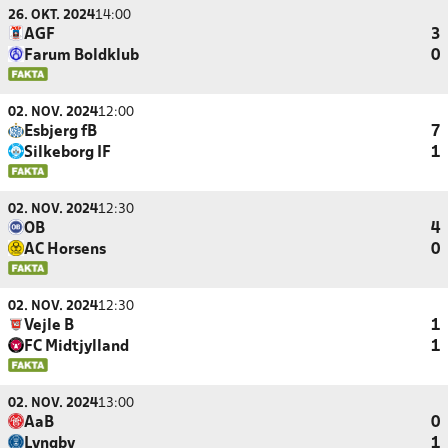
26. OKT. 2024
14:00
AGF
3
Farum Boldklub
0
02. NOV. 2024
12:00
Esbjerg fB
7
Silkeborg IF
1
02. NOV. 2024
12:30
OB
4
AC Horsens
0
02. NOV. 2024
12:30
Vejle B
1
FC Midtjylland
1
02. NOV. 2024
13:00
AaB
0
Lyngby
1