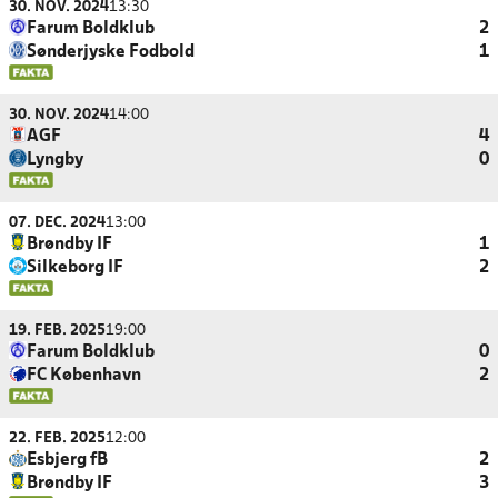
30. NOV. 2024
13:30
Farum Boldklub
2
Sønderjyske Fodbold
1
30. NOV. 2024
14:00
AGF
4
Lyngby
0
07. DEC. 2024
13:00
Brøndby IF
1
Silkeborg IF
2
19. FEB. 2025
19:00
Farum Boldklub
0
FC København
2
22. FEB. 2025
12:00
Esbjerg fB
2
Brøndby IF
3