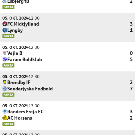
Esbjerg fB
2
05. OKT. 2024
12:30
FC Midtjylland
3
Lyngby
1
05. OKT. 2024
12:30
Vejle B
0
Farum Boldklub
5
05. OKT. 2024
12:30
Brøndby IF
2
Sønderjyske Fodbold
7
05. OKT. 2024
13:00
Randers Freja FC
3
AC Horsens
2