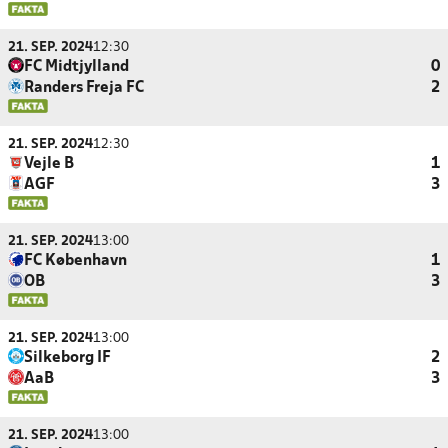
21. SEP. 2024
12:30
FC Midtjylland
0
Randers Freja FC
2
21. SEP. 2024
12:30
Vejle B
1
AGF
3
21. SEP. 2024
13:00
FC København
1
OB
3
21. SEP. 2024
13:00
Silkeborg IF
2
AaB
3
21. SEP. 2024
13:00