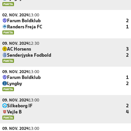
02. NOV. 2024
13:00
Farum Boldklub
2
Randers Freja FC
1
09. NOV. 2024
12:30
AC Horsens
3
Sønderjyske Fodbold
2
09. NOV. 2024
13:00
Farum Boldklub
1
Lyngby
2
09. NOV. 2024
13:00
Silkeborg IF
2
Vejle B
4
09. NOV. 2024
13:00