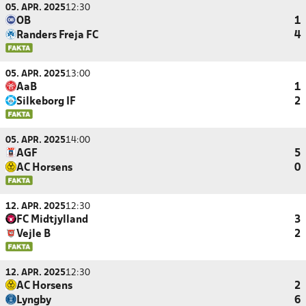
05. APR. 2025
12:30
OB
1
Randers Freja FC
4
05. APR. 2025
13:00
AaB
1
Silkeborg IF
2
05. APR. 2025
14:00
AGF
5
AC Horsens
0
12. APR. 2025
12:30
FC Midtjylland
3
Vejle B
2
12. APR. 2025
12:30
AC Horsens
2
Lyngby
6