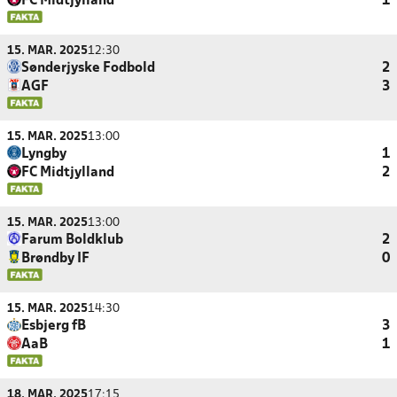
FC Midtjylland
1
15. MAR. 2025
12:30
Sønderjyske Fodbold
2
AGF
3
15. MAR. 2025
13:00
Lyngby
1
FC Midtjylland
2
15. MAR. 2025
13:00
Farum Boldklub
2
Brøndby IF
0
15. MAR. 2025
14:30
Esbjerg fB
3
AaB
1
18. MAR. 2025
17:15