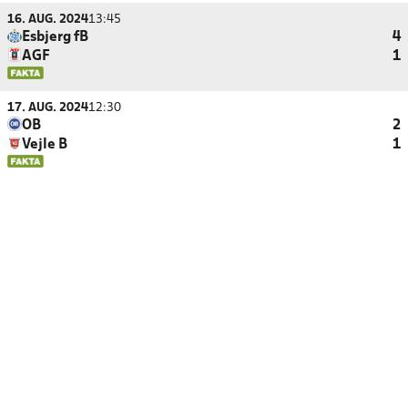
16. AUG. 2024
13:45
Esbjerg fB
4
AGF
1
17. AUG. 2024
12:30
OB
2
Vejle B
1