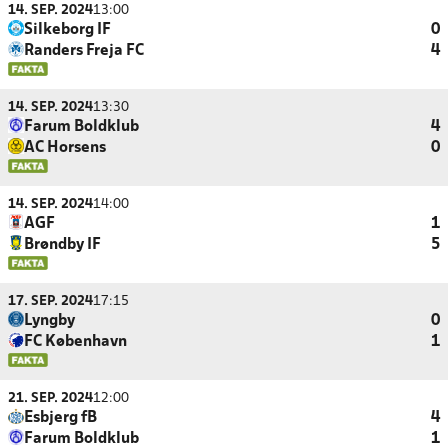
14. SEP. 2024
13:00
Silkeborg IF
0
Randers Freja FC
4
14. SEP. 2024
13:30
Farum Boldklub
4
AC Horsens
0
14. SEP. 2024
14:00
AGF
1
Brøndby IF
5
17. SEP. 2024
17:15
Lyngby
0
FC København
1
21. SEP. 2024
12:00
Esbjerg fB
4
Farum Boldklub
1