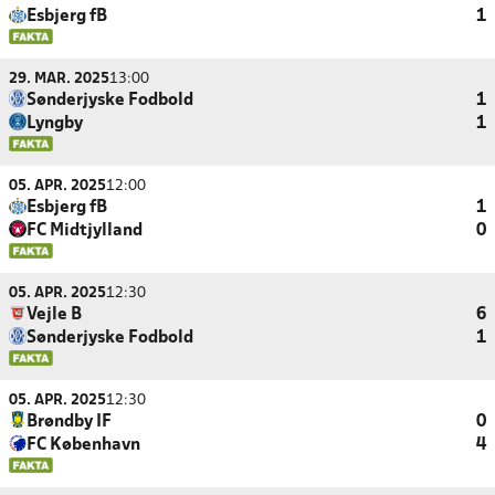
Esbjerg fB
1
29. MAR. 2025
13:00
Sønderjyske Fodbold
1
Lyngby
1
05. APR. 2025
12:00
Esbjerg fB
1
FC Midtjylland
0
05. APR. 2025
12:30
Vejle B
6
Sønderjyske Fodbold
1
05. APR. 2025
12:30
Brøndby IF
0
FC København
4