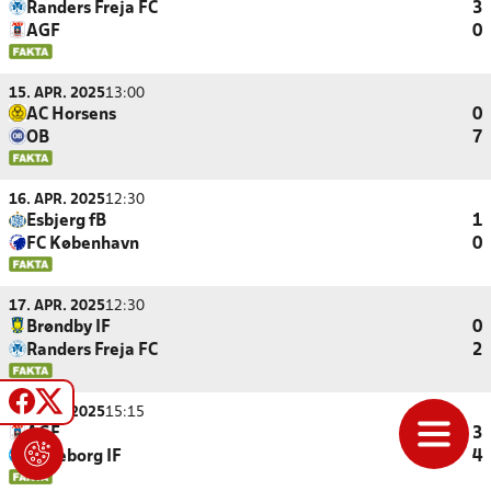
Randers Freja FC
3
AGF
0
15. APR. 2025
13:00
AC Horsens
0
OB
7
16. APR. 2025
12:30
Esbjerg fB
1
FC København
0
17. APR. 2025
12:30
Brøndby IF
0
Randers Freja FC
2
17. APR. 2025
15:15
AGF
3
Silkeborg IF
4