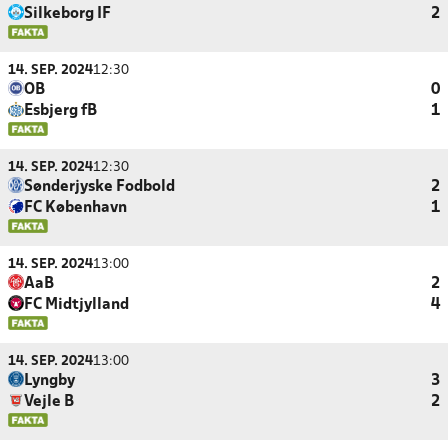
Silkeborg IF
2
14. SEP. 2024
12:30
OB
0
Esbjerg fB
1
14. SEP. 2024
12:30
Sønderjyske Fodbold
2
FC København
1
14. SEP. 2024
13:00
AaB
2
FC Midtjylland
4
14. SEP. 2024
13:00
Lyngby
3
Vejle B
2