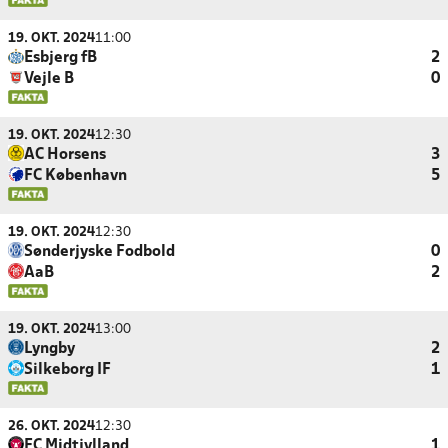
19. OKT. 2024
11:00
Esbjerg fB
2
Vejle B
0
19. OKT. 2024
12:30
AC Horsens
3
FC København
5
19. OKT. 2024
12:30
Sønderjyske Fodbold
0
AaB
2
19. OKT. 2024
13:00
Lyngby
2
Silkeborg IF
1
26. OKT. 2024
12:30
FC Midtjylland
1