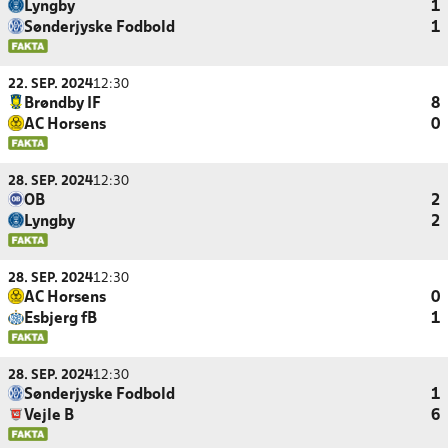
Lyngby
1
Sønderjyske Fodbold
1
22. SEP. 2024
12:30
Brøndby IF
8
AC Horsens
0
28. SEP. 2024
12:30
OB
2
Lyngby
2
28. SEP. 2024
12:30
AC Horsens
0
Esbjerg fB
1
28. SEP. 2024
12:30
Sønderjyske Fodbold
1
Vejle B
6