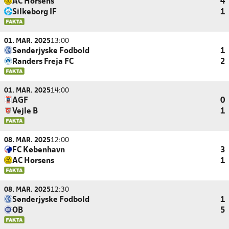
AC Horsens
4
Silkeborg IF
1
01. MAR. 2025
13:00
Sønderjyske Fodbold
1
Randers Freja FC
2
01. MAR. 2025
14:00
AGF
0
Vejle B
1
08. MAR. 2025
12:00
FC København
3
AC Horsens
1
08. MAR. 2025
12:30
Sønderjyske Fodbold
1
OB
5