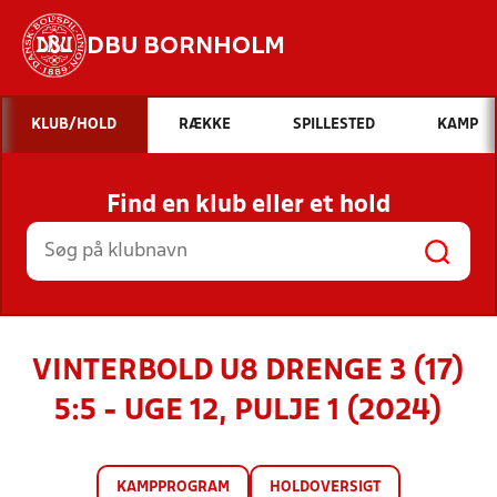
DBU BORNHOLM
Hvad vil du søge efter?
KLUB/HOLD
RÆKKE
SPILLESTED
KAMP
INDHOLD OG NYHEDER
Find en klub eller et hold
STILLINGER, RESULTATER, KLUBBER OG
HOLD
VINTERBOLD U8 DRENGE 3 (17)
5:5 - UGE 12, PULJE 1 (2024)
KAMPPROGRAM
HOLDOVERSIGT