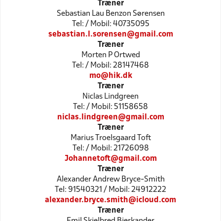
Træner
Sebastian Lau Benzon Sørensen
Tel: / Mobil: 40735095
sebastian.l.sorensen@gmail.com
Træner
Morten P Ortwed
Tel: / Mobil: 28147468
mo@hik.dk
Træner
Niclas Lindgreen
Tel: / Mobil: 51158658
niclas.lindgreen@gmail.com
Træner
Marius Troelsgaard Toft
Tel: / Mobil: 21726098
Johannetoft@gmail.com
Træner
Alexander Andrew Bryce-Smith
Tel: 91540321 / Mobil: 24912222
alexander.bryce.smith@icloud.com
Træner
Emil Skjelbred Bjerkander