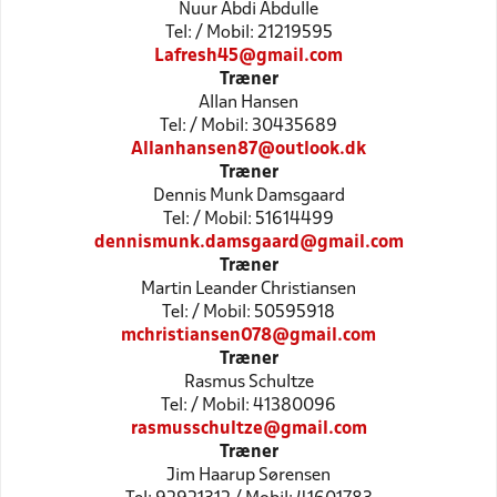
Nuur Abdi Abdulle
Tel: / Mobil: 21219595
Lafresh45@gmail.com
Træner
Allan Hansen
Tel: / Mobil: 30435689
Allanhansen87@outlook.dk
Træner
Dennis Munk Damsgaard
Tel: / Mobil: 51614499
dennismunk.damsgaard@gmail.com
Træner
Martin Leander Christiansen
Tel: / Mobil: 50595918
mchristiansen078@gmail.com
Træner
Rasmus Schultze
Tel: / Mobil: 41380096
rasmusschultze@gmail.com
Træner
Jim Haarup Sørensen