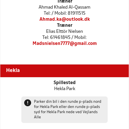
Træner
Ahmad Khaled Al-Qassam
Tel: / Mobil: 81911515
Ahmad.ka@outlook.dk
Træner
Elias Elttör Nielsen
Tel: 61461845 / Mobil:
Madsnielsen7777@gmail.com
Hekla
Spillested
Hekla Park
Parker din bil i den runde p-plads nord
!
for Hekla Park eller den runde p-plads
syd for Hekla Park nede ved Vejlands
Alle