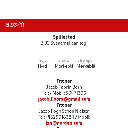
B.93 (1)
Spillested
B 93 Svanemølleanlæg.
Trøje
Shorts
Strømper
Hvid
Mørkeblå
Mørkeblå
Træner
Jacob Fabrin Born
Tel: / Mobil: 50471396
jacob.f.born@gmail.com
Træner
Jacob Fogh Schou Nielsen
Tel: +4529918384 / Mobil:
jsn@norden.com