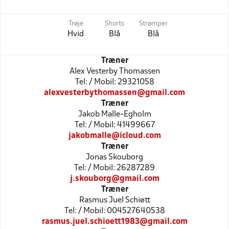
Trøje
Shorts
Strømper
Hvid
Blå
Blå
Træner
Alex Vesterby Thomassen
Tel: / Mobil: 29321058
alexvesterbythomassen@gmail.com
Træner
Jakob Malle-Egholm
Tel: / Mobil: 41499667
jakobmalle@icloud.com
Træner
Jonas Skouborg
Tel: / Mobil: 26287289
j.skouborg@gmail.com
Træner
Rasmus Juel Schiøtt
Tel: / Mobil: 004527640538
rasmus.juel.schioett1983@gmail.com