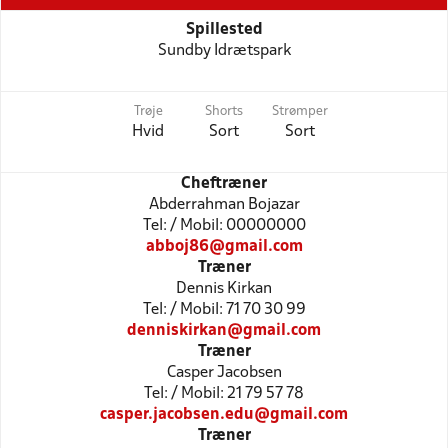
Spillested
Sundby Idrætspark
Trøje
Shorts
Strømper
Hvid
Sort
Sort
Cheftræner
Abderrahman Bojazar
Tel: / Mobil: 00000000
abboj86@gmail.com
Træner
Dennis Kirkan
Tel: / Mobil: 71 70 30 99
denniskirkan@gmail.com
Træner
Casper Jacobsen
Tel: / Mobil: 21 79 57 78
casper.jacobsen.edu@gmail.com
Træner