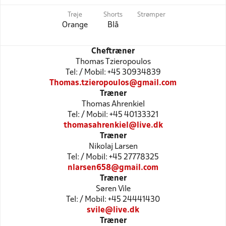
Trøje
Shorts
Strømper
Orange
Blå
Cheftræner
Thomas Tzieropoulos
Tel: / Mobil: +45 30934839
Thomas.tzieropoulos@gmail.com
Træner
Thomas Ahrenkiel
Tel: / Mobil: +45 40133321
thomasahrenkiel@live.dk
Træner
Nikolaj Larsen
Tel: / Mobil: +45 27778325
nlarsen658@gmail.com
Træner
Søren Vile
Tel: / Mobil: +45 24441430
svile@live.dk
Træner