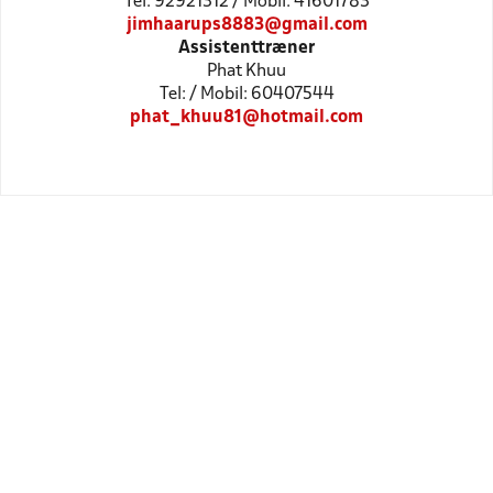
Tel: 92921312 / Mobil: 41601783
jimhaarups8883@gmail.com
Assistenttræner
Phat Khuu
Tel: / Mobil: 60407544
phat_khuu81@hotmail.com