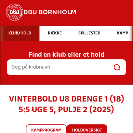
DBU BORNHOLM
Hvad vil du søge efter?
KLUB/HOLD
RÆKKE
SPILLESTED
KAMP
INDHOLD OG NYHEDER
Find en klub eller et hold
STILLINGER, RESULTATER, KLUBBER OG
HOLD
VINTERBOLD U8 DRENGE 1 (18)
5:5 UGE 5, PULJE 2 (2025)
KAMPPROGRAM
HOLDOVERSIGT