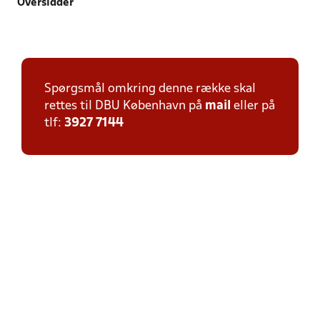
Oversidder
Spørgsmål omkring denne række skal
rettes til DBU København på
mail
eller på
tlf:
3927 7144