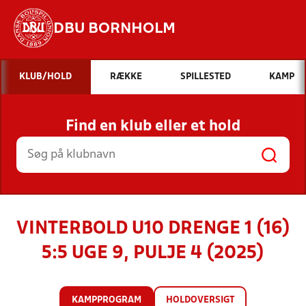
DBU BORNHOLM
Hvad vil du søge efter?
KLUB/HOLD
RÆKKE
SPILLESTED
KAMP
INDHOLD OG NYHEDER
Find en klub eller et hold
STILLINGER, RESULTATER, KLUBBER OG
HOLD
VINTERBOLD U10 DRENGE 1 (16)
5:5 UGE 9, PULJE 4 (2025)
KAMPPROGRAM
HOLDOVERSIGT