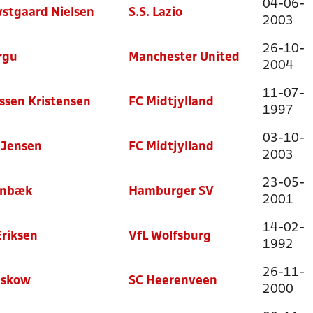
04-06-
vstgaard Nielsen
S.S. Lazio
2003
26-10-
rgu
Manchester United
2004
11-07-
ssen Kristensen
FC Midtjylland
1997
03-10-
 Jensen
FC Midtjylland
2003
23-05-
ønbæk
Hamburger SV
2001
14-02-
Eriksen
VfL Wolfsburg
1992
26-11-
nskow
SC Heerenveen
2000