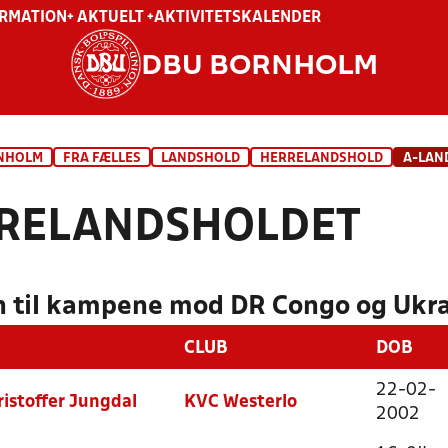
ORMATION
+ AKTUELT +
AKTIVITETSKALENDER
DBU BORNHOLM
NHOLM
FRA FÆLLES
LANDSHOLD
HERRELANDSHOLD
A-LAN
RELANDSHOLDET
 til kampene mod DR Congo og Ukra
CLUB
DOB
22-02-
istoffer Jungdal
KVC Westerlo
2002