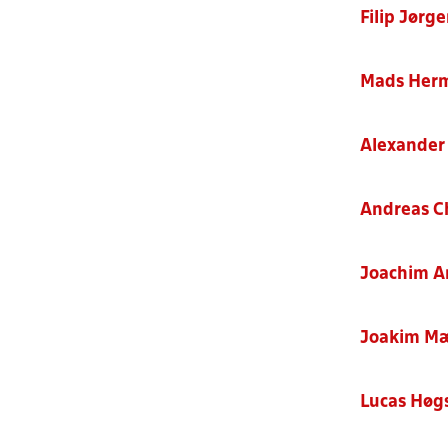
Filip Jørg
Mads Her
Alexander
Andreas C
Joachim A
Joakim M
Lucas Høg