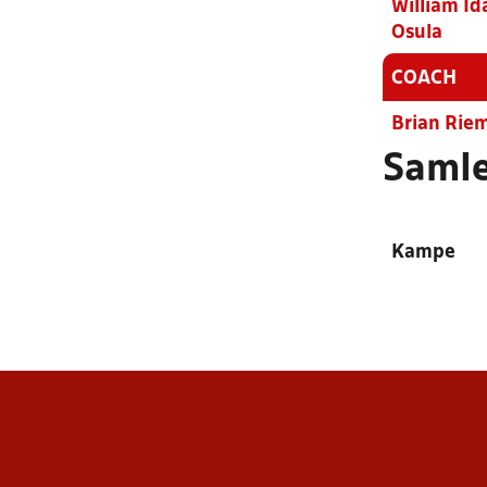
William I
Osula
COACH
Brian Rie
Samle
Kampe