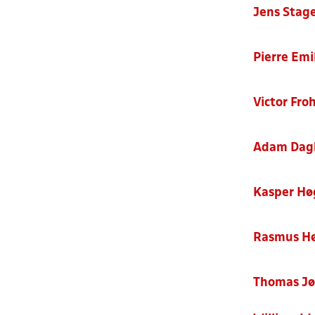
Jens Stag
Pierre Emi
Victor Fro
Adam Dag
Kasper Hø
Rasmus Hø
Thomas Jø