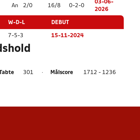
03-06-
An
2/0
16/8
0-2-0
2026
W-D-L
DEBUT
7-5-3
15-11-2024
dshold
Tabte
301
·
Målscore
1712 - 1236