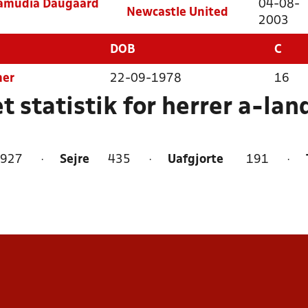
damudia Daugaard
04-08-
Newcastle United
2003
DOB
C
mer
22-09-1978
16
t statistik for herrer a-lan
927
·
Sejre
435
·
Uafgjorte
191
·