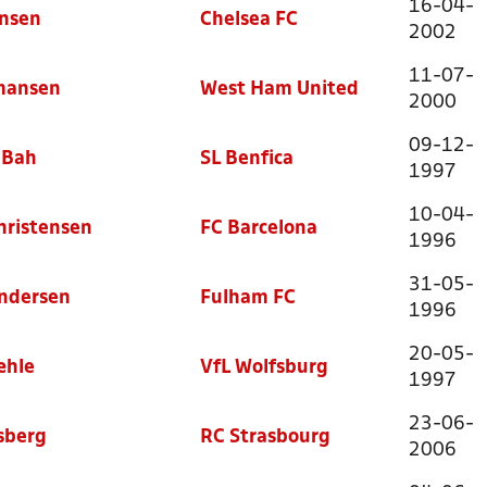
16-04-
ensen
Chelsea FC
2002
11-07-
mansen
West Ham United
2000
09-12-
 Bah
SL Benfica
1997
10-04-
hristensen
FC Barcelona
1996
31-05-
ndersen
Fulham FC
1996
20-05-
æhle
VfL Wolfsburg
1997
23-06-
sberg
RC Strasbourg
2006