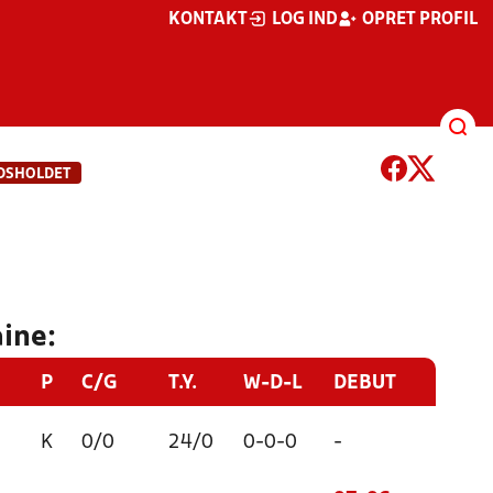
KONTAKT
LOG IND
OPRET PROFIL
DSHOLDET
ine:
P
C/G
T.Y.
W-D-L
DEBUT
K
0/0
24/0
0-0-0
-