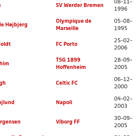
08-11-
e
SV Werder Bremen
1996
Olympique de
05-08-
le Højbjerg
Marseille
1995
25-02-
holdt
FC Porto
2006
TSG 1899
28-09-
him
Hoffenheim
2005
06-12-
gh
Celtic FC
2000
04-02-
jlund
Napoli
2003
30-09-
rgensen
Viborg FF
2005