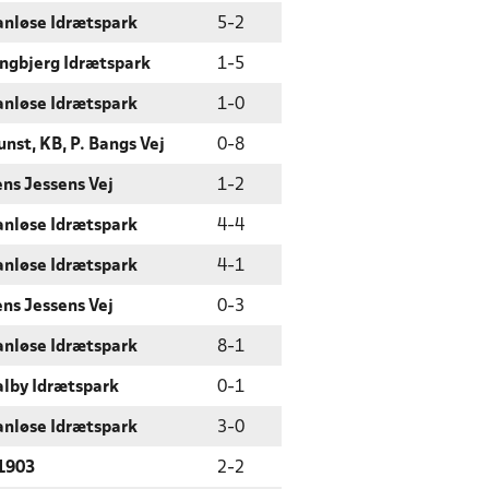
anløse Idrætspark
5
-
2
ingbjerg Idrætspark
1
-
5
anløse Idrætspark
1
-
0
unst, KB, P. Bangs Vej
0
-
8
ens Jessens Vej
1
-
2
anløse Idrætspark
4
-
4
anløse Idrætspark
4
-
1
ens Jessens Vej
0
-
3
anløse Idrætspark
8
-
1
alby Idrætspark
0
-
1
anløse Idrætspark
3
-
0
1903
2
-
2