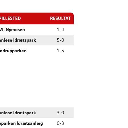
PILLESTED
RESULTAT
VI. Nymosen
1
-
4
anløse Idrætspark
5
-
0
mdrupparken
1
-
5
anløse Idrætspark
3
-
0
yparken Idrætsanlæg
0
-
3