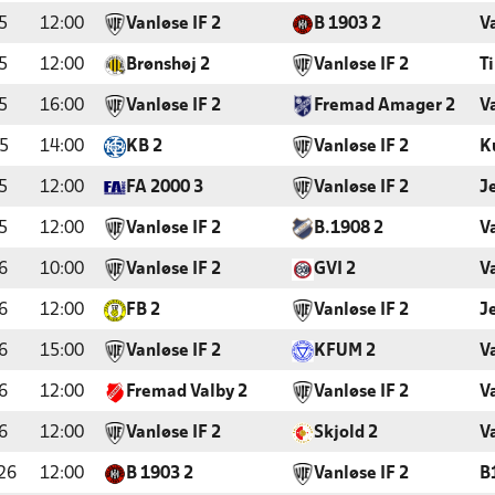
5
12:00
Vanløse IF 2
B 1903 2
V
5
12:00
Brønshøj 2
Vanløse IF 2
T
5
16:00
Vanløse IF 2
Fremad Amager 2
V
5
14:00
KB 2
Vanløse IF 2
K
5
12:00
FA 2000 3
Vanløse IF 2
J
5
12:00
Vanløse IF 2
B.1908 2
V
6
10:00
Vanløse IF 2
GVI 2
V
6
12:00
FB 2
Vanløse IF 2
J
6
15:00
Vanløse IF 2
KFUM 2
V
6
12:00
Fremad Valby 2
Vanløse IF 2
V
6
12:00
Vanløse IF 2
Skjold 2
V
26
12:00
B 1903 2
Vanløse IF 2
B