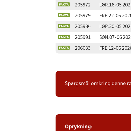
205972
LØR.
16-05 202
205979
FRE.
22-05 202
205984
LØR.
30-05 202
205991
SØN.
07-06 202
206033
FRE.
12-06 202
Spørgsmål omkring denne ræ
Oprykning: