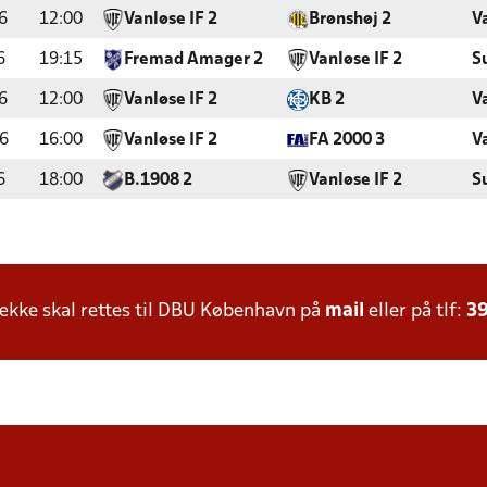
6
12:00
Vanløse IF 2
Brønshøj 2
V
6
19:15
Fremad Amager 2
Vanløse IF 2
S
6
12:00
Vanløse IF 2
KB 2
V
6
16:00
Vanløse IF 2
FA 2000 3
V
6
18:00
B.1908 2
Vanløse IF 2
S
kke skal rettes til DBU København på
mail
eller på tlf:
39