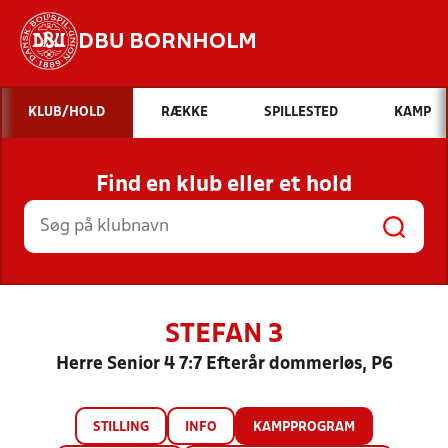
DBU BORNHOLM
Hvad vil du søge efter?
KLUB/HOLD
RÆKKE
SPILLESTED
KAMP
INDHOLD OG NYHEDER
Find en klub eller et hold
STILLINGER, RESULTATER, KLUBBER OG
HOLD
STEFAN 3
Herre Senior 4 7:7 Efterår dommerløs, P6
STILLING
INFO
KAMPPROGRAM