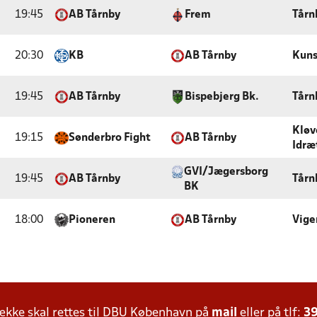
19:45
AB Tårnby
Frem
Tårn
20:30
KB
AB Tårnby
Kuns
19:45
AB Tårnby
Bispebjerg Bk.
Tårn
Kløv
19:15
Sønderbro Fight
AB Tårnby
Idræ
GVI/Jægersborg
19:45
AB Tårnby
Tårn
BK
18:00
Pioneren
AB Tårnby
Vige
kke skal rettes til DBU København på
mail
eller på tlf:
39