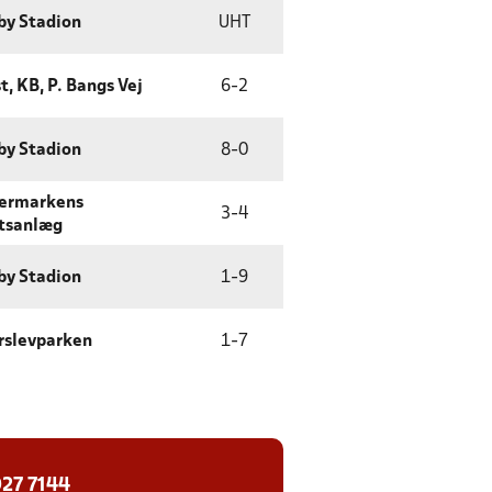
by Stadion
UHT
t, KB, P. Bangs Vej
6
-
2
by Stadion
8
-
0
ermarkens
3
-
4
tsanlæg
by Stadion
1
-
9
rslevparken
1
-
7
27 7144