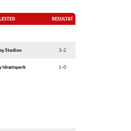
LESTED
RESULTAT
by Stadion
3
-
2
y Idrætspark
1
-
0