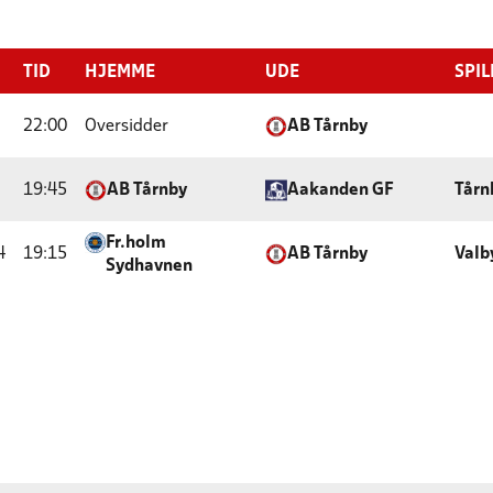
TID
HJEMME
UDE
SPIL
22:00
Oversidder
AB Tårnby
19:45
AB Tårnby
Aakanden GF
Tårn
Fr.holm
4
19:15
AB Tårnby
Valb
Sydhavnen