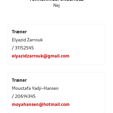
Nej
Træner
Elyazid Zarrouk
/ 31152545
elyazidzarrouk@gmail.com
Træner
Moustafa Yadji-Hansen
/ 20614345
moyahansen@hotmail.com