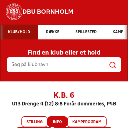
DBU BORNHOLM
Hvad vil du søge efter?
KLUB/HOLD
RÆKKE
SPILLESTED
KAMP
INDHOLD OG NYHEDER
Find en klub eller et hold
STILLINGER, RESULTATER, KLUBBER OG
HOLD
K.B. 6
U13 Drenge 4 (12) 8:8 Forår dommerløs, P4B
STILLING
INFO
KAMPPROGRAM