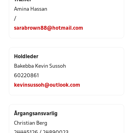
Amina Hassan
/
sarabrown88@hotmail.com
Holdleder
Bakebba Kevin Sussoh
60220861
kevinsussoh@outlook.com
Årgangsansvarlig
Christian Berg
24445126 / 24890023