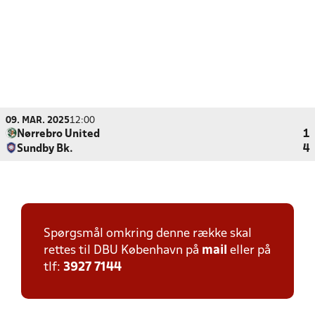
09. MAR. 2025
12:00
Nørrebro United
1
Sundby Bk.
4
Spørgsmål omkring denne række skal
rettes til DBU København på
mail
eller på
tlf:
3927 7144