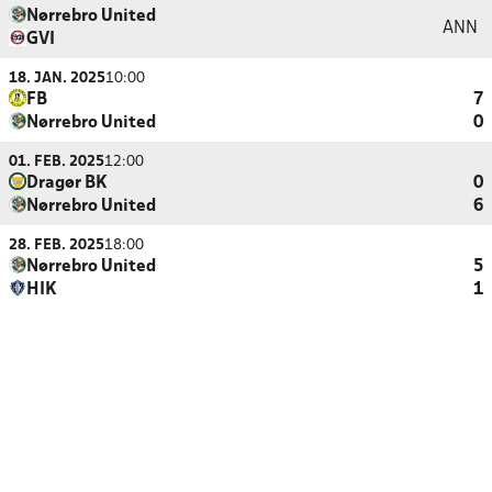
Nørrebro United
ANN
GVI
18. JAN. 2025
10:00
FB
7
Nørrebro United
0
01. FEB. 2025
12:00
Dragør BK
0
Nørrebro United
6
28. FEB. 2025
18:00
Nørrebro United
5
HIK
1