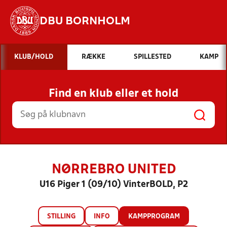
DBU BORNHOLM
Hvad vil du søge efter?
KLUB/HOLD
RÆKKE
SPILLESTED
KAMP
INDHOLD OG NYHEDER
Find en klub eller et hold
STILLINGER, RESULTATER, KLUBBER OG
HOLD
NØRREBRO UNITED
U16 Piger 1 (09/10) VinterBOLD, P2
STILLING
INFO
KAMPPROGRAM