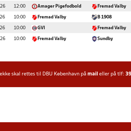
026
12:00
Amager Pigefodbold
Fremad Valby
026
10:00
Fremad Valby
B 1908
026
10:00
GVI
Fremad Valby
026
10:00
Fremad Valby
Sundby
kke skal rettes til DBU København på
mail
eller på tlf:
39