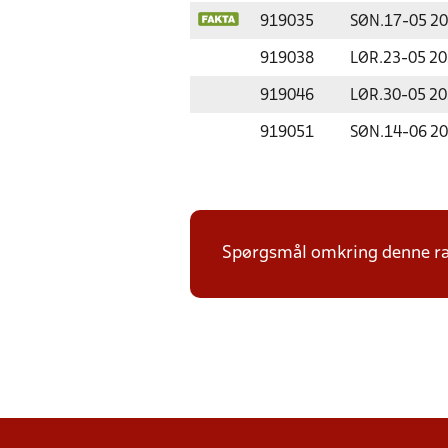
919035
SØN.
17-05 2
919038
LØR.
23-05 2
919046
LØR.
30-05 2
919051
SØN.
14-06 2
Spørgsmål omkring denne ræ