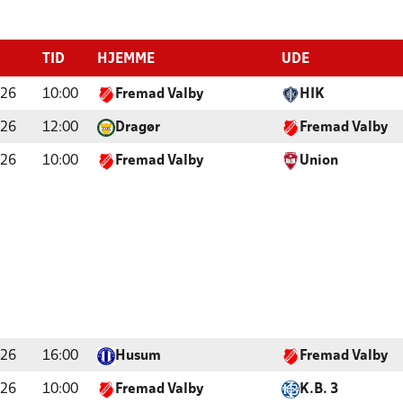
TID
HJEMME
UDE
026
10:00
Fremad Valby
HIK
026
12:00
Dragør
Fremad Valby
026
10:00
Fremad Valby
Union
026
16:00
Husum
Fremad Valby
026
10:00
Fremad Valby
K.B. 3