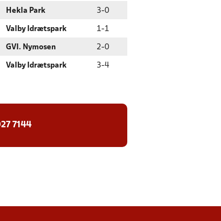
Hekla Park
3
-
0
Valby Idrætspark
1
-
1
GVI. Nymosen
2
-
0
Valby Idrætspark
3
-
4
27 7144