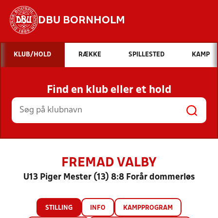
DBU BORNHOLM
Hvad vil du søge efter?
KLUB/HOLD
RÆKKE
SPILLESTED
KAMP
INDHOLD OG NYHEDER
Find en klub eller et hold
STILLINGER, RESULTATER, KLUBBER OG
HOLD
FREMAD VALBY
U13 Piger Mester (13) 8:8 Forår dommerløs
STILLING
INFO
KAMPPROGRAM