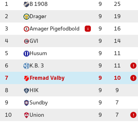
1
B 1908
9
25
2
Dragør
9
19
3
Amager Pigefodbold
9
16
i
4
GVI
9
14
5
Husum
9
11
6
K.B. 3
9
11
!
7
Fremad Valby
9
10
!
8
HIK
9
9
9
Sundby
9
7
10
Union
9
7
!