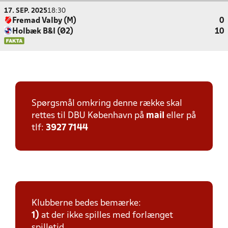
17. SEP. 2025
18:30
Fremad Valby (M)
0
Holbæk B&I (Ø2)
10
Spørgsmål omkring denne række skal
rettes til DBU København på
mail
eller på
tlf:
3927 7144
Klubberne bedes bemærke:
1)
at der ikke spilles med forlænget
spilletid