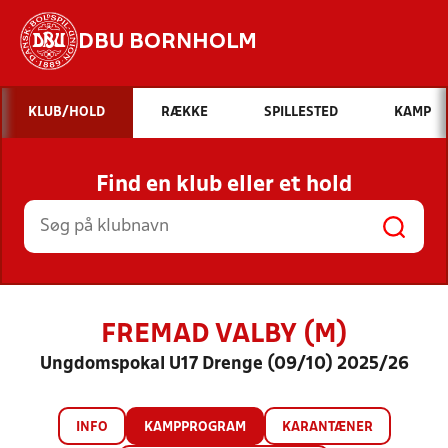
DBU BORNHOLM
Hvad vil du søge efter?
KLUB/HOLD
RÆKKE
SPILLESTED
KAMP
INDHOLD OG NYHEDER
Find en klub eller et hold
STILLINGER, RESULTATER, KLUBBER OG
HOLD
FREMAD VALBY (M)
Ungdomspokal U17 Drenge (09/10) 2025/26
INFO
KAMPPROGRAM
KARANTÆNER