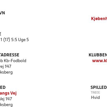
VN
)
Kjøbenh
E
1 (17) 5:5 Uge 5
TADRESSE
KLUBBEN
ub Kb-Fodbold
www.kb
ej 147
ksberg
TED
SPILLE
TRØJE
Bangs Vej
Hvid
Vej 147
ksberg