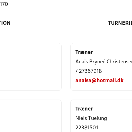
4170
TION
TURNERI
Træner
Anaïs Bryneé Christense
/ 27367918
anaisa@hotmail.dk
Træner
Niels Tuelung
22381501