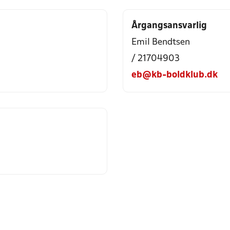
Årgangsansvarlig
Emil Bendtsen
/ 21704903
eb@kb-boldklub.dk