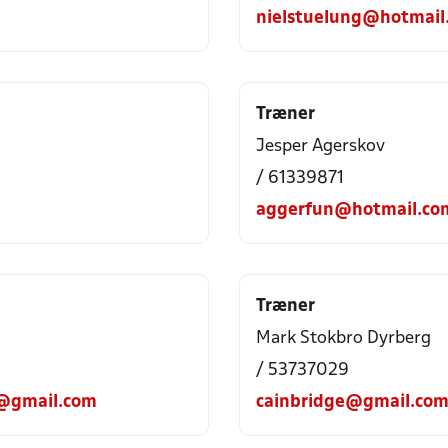
nielstuelung@hotmail
Træner
Jesper Agerskov
/ 61339871
aggerfun@hotmail.co
Træner
Mark Stokbro Dyrberg
/ 53737029
n@gmail.com
cainbridge@gmail.co