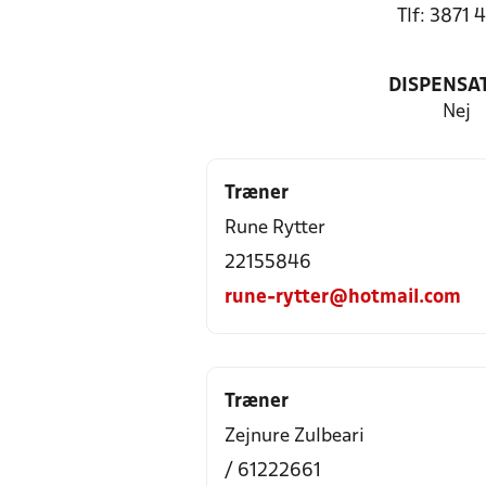
Tlf: 3871 
DISPENSA
Nej
Træner
Rune Rytter
22155846
rune-rytter@hotmail.com
Træner
Zejnure Zulbeari
/ 61222661