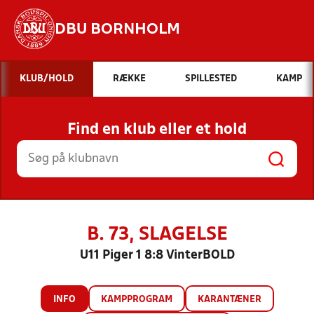
DBU BORNHOLM
Hvad vil du søge efter?
KLUB/HOLD
RÆKKE
SPILLESTED
KAMP
INDHOLD OG NYHEDER
Find en klub eller et hold
STILLINGER, RESULTATER, KLUBBER OG
HOLD
B. 73, SLAGELSE
U11 Piger 1 8:8 VinterBOLD
INFO
KAMPPROGRAM
KARANTÆNER