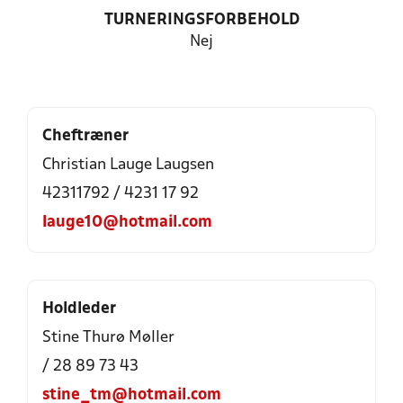
TURNERINGSFORBEHOLD
Nej
Cheftræner
Christian Lauge Laugsen
42311792 / 4231 17 92
lauge10@hotmail.com
Holdleder
Stine Thurø Møller
/ 28 89 73 43
stine_tm@hotmail.com