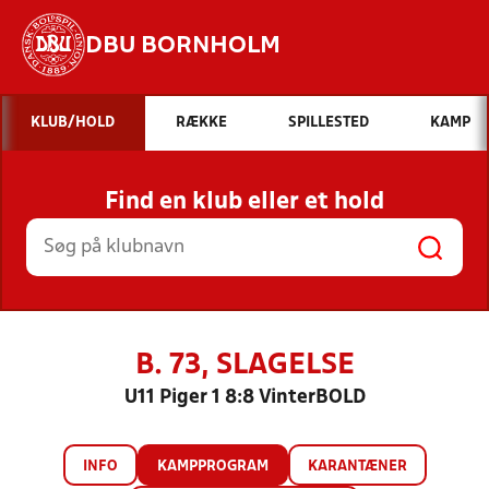
DBU BORNHOLM
Hvad vil du søge efter?
KLUB/HOLD
RÆKKE
SPILLESTED
KAMP
INDHOLD OG NYHEDER
Find en klub eller et hold
STILLINGER, RESULTATER, KLUBBER OG
HOLD
B. 73, SLAGELSE
U11 Piger 1 8:8 VinterBOLD
INFO
KAMPPROGRAM
KARANTÆNER