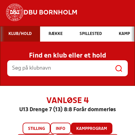
DBU BORNHOLM
Hvad vil du søge efter?
KLUB/HOLD
RÆKKE
SPILLESTED
KAMP
INDHOLD OG NYHEDER
Find en klub eller et hold
STILLINGER, RESULTATER, KLUBBER OG
HOLD
VANLØSE 4
U13 Drenge 7 (13) 8:8 Forår dommerløs
STILLING
INFO
KAMPPROGRAM