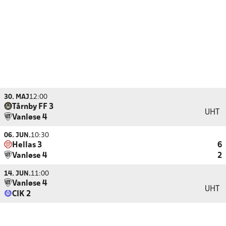
30. MAJ
12:00
Tårnby FF 3
UHT
Vanløse 4
06. JUN.
10:30
Hellas 3
6
Vanløse 4
2
14. JUN.
11:00
Vanløse 4
UHT
CIK 2