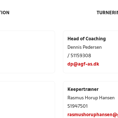
TION
TURNERI
Head of Coaching
Dennis Pedersen
/ 51159308
dp@agf-as.dk
Keepertræner
Rasmus Horup Hansen
51947501
rasmushoruphansen@