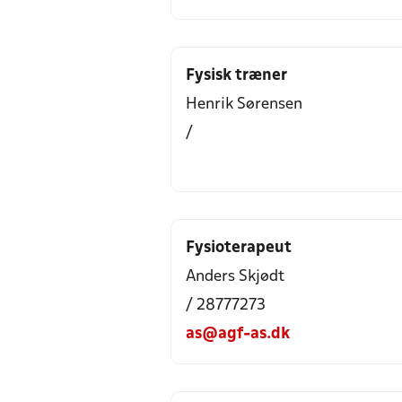
Fysisk træner
Henrik Sørensen
/
Fysioterapeut
Anders Skjødt
/ 28777273
as@agf-as.dk