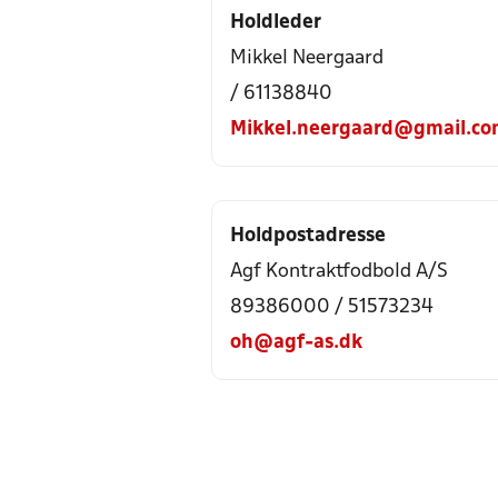
Holdleder
Mikkel Neergaard
/ 61138840
Mikkel.neergaard@gmail.c
Holdpostadresse
Agf Kontraktfodbold A/S
89386000 / 51573234
oh@agf-as.dk