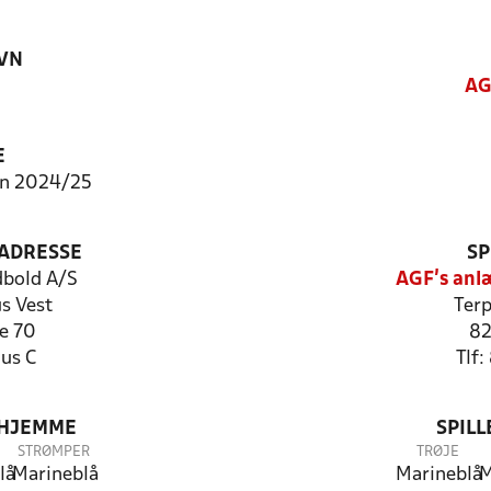
VN
AG
E
en 2024/25
ADRESSE
SP
dbold A/S
AGF's anl
s Vest
Terp
le 70
82
us C
Tlf
 HJEMME
SPIL
STRØMPER
TRØJE
lå
Marineblå
Marineblå
M