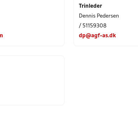
Trinleder
Dennis Pedersen
/ 51159308
om
dp@agf-as.dk