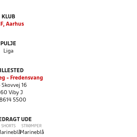
KLUB
F, Aarhus
PULJE
Liga
ILLESTED
æg - Fredensvang
 Skovvej 16
60 Viby J
: 8614 5500
LEDRAGT UDE
SHORTS
STRØMPER
arineblå
Marineblå