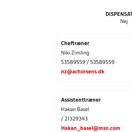
DISPENSA
Nej
Cheftræner
Niki Zimling
53589559 / 53589559
nz@achorsens.dk
Assistenttræner
Hakan Basel
/ 21329343
Hakan_basel@msn.com