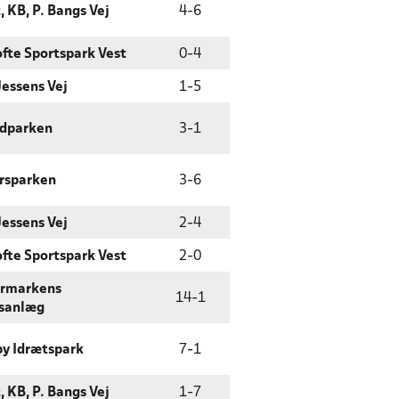
, KB, P. Bangs Vej
4
-
6
fte Sportspark Vest
0
-
4
Jessens Vej
1
-
5
edparken
3
-
1
rsparken
3
-
6
Jessens Vej
2
-
4
fte Sportspark Vest
2
-
0
ermarkens
14
-
1
sanlæg
y Idrætspark
7
-
1
, KB, P. Bangs Vej
1
-
7