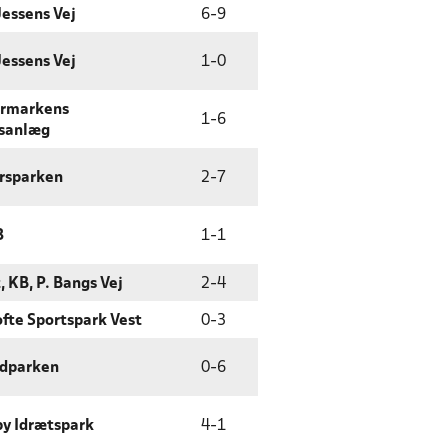
Jessens Vej
6
-
9
Jessens Vej
1
-
0
ermarkens
1
-
6
sanlæg
rsparken
2
-
7
3
1
-
1
, KB, P. Bangs Vej
2
-
4
fte Sportspark Vest
0
-
3
edparken
0
-
6
y Idrætspark
4
-
1