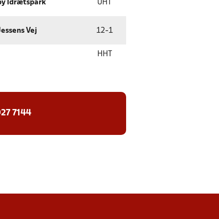
y Idrætspark
UHT
Jessens Vej
12
-
1
HHT
27 7144