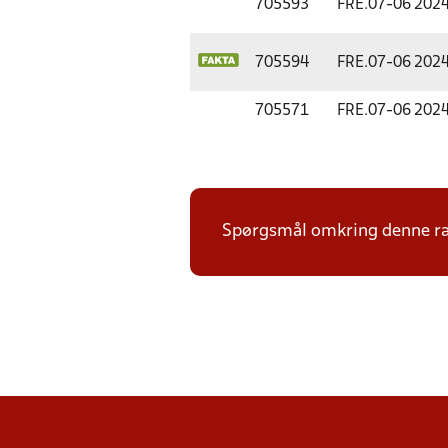
705593
FRE.
07-06 202
705594
FRE.
07-06 202
705571
FRE.
07-06 202
Spørgsmål omkring denne ræ