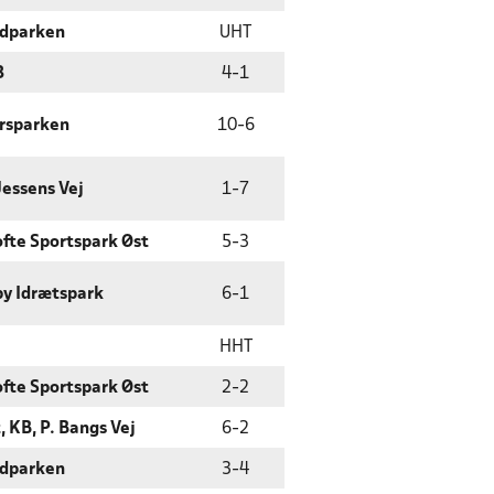
edparken
UHT
3
4
-
1
rsparken
10
-
6
Jessens Vej
1
-
7
fte Sportspark Øst
5
-
3
y Idrætspark
6
-
1
HHT
fte Sportspark Øst
2
-
2
, KB, P. Bangs Vej
6
-
2
edparken
3
-
4