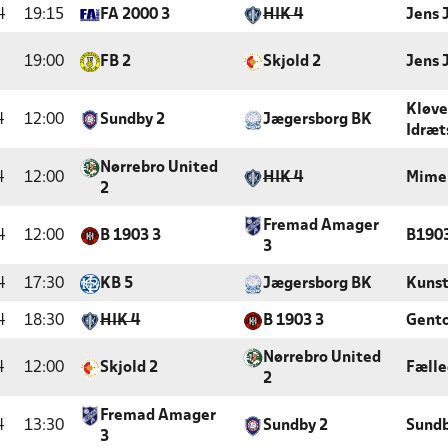
4
19:15
FA 2000 3
HIK 4
Jens 
19:00
FB 2
Skjold 2
Jens 
Kløv
4
12:00
Sundby 2
Jægersborg BK
Idræt
Nørrebro United
4
12:00
HIK 4
Mime
2
Fremad Amager
4
12:00
B 1903 3
B190
3
4
17:30
KB 5
Jægersborg BK
Kunst
4
18:30
HIK 4
B 1903 3
Gento
Nørrebro United
4
12:00
Skjold 2
Fæll
2
Fremad Amager
4
13:30
Sundby 2
Sundb
3