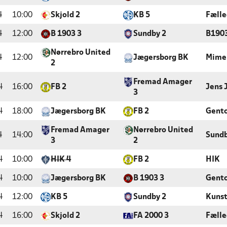
4
10:00
Skjold 2
KB 5
Fæll
4
12:00
B 1903 3
Sundby 2
B190
Nørrebro United
4
12:00
Jægersborg BK
Mime
2
Fremad Amager
4
16:00
FB 2
Jens 
3
4
18:00
Jægersborg BK
FB 2
Gento
Fremad Amager
Nørrebro United
4
14:00
Sundb
3
2
4
10:00
HIK 4
FB 2
HIK
4
10:00
Jægersborg BK
B 1903 3
Gento
4
12:00
KB 5
Sundby 2
Kunst
4
16:00
Skjold 2
FA 2000 3
Fæll