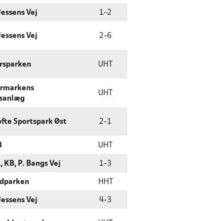
Jessens Vej
1
-
2
Jessens Vej
2
-
6
rsparken
UHT
ermarkens
UHT
sanlæg
fte Sportspark Øst
2
-
1
3
UHT
, KB, P. Bangs Vej
1
-
3
edparken
HHT
Jessens Vej
4
-
3