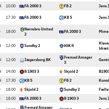
4
10:00
FA 2000 3
FB 2
Jens 
17:30
FA 2000 3
KB 5
Jens 
Nørrebro United
4
18:00
FA 2000 3
Mime
2
Kløv
4
12:00
Sundby 2
HIK 4
Idræt
Fremad Amager
4
12:00
Jægersborg BK
Gento
3
4
14:00
B 1903 3
Skjold 2
B190
4
17:30
KB 5
FB 2
Kunst
4
18:00
Skjold 2
Sundby 2
Fæll
4
18:00
FA 2000 3
B 1903 3
Jens 
Fremad Amager