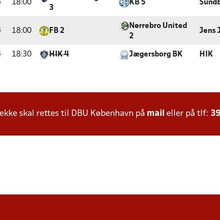
4
18:00
KB 5
Sundb
3
Nørrebro United
4
18:00
FB 2
Jens 
2
4
18:30
HIK 4
Jægersborg BK
HIK
kke skal rettes til DBU København på
mail
eller på tlf:
39