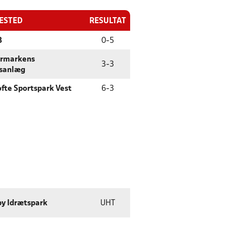
LESTED
RESULTAT
3
0
-
5
ermarkens
3
-
3
sanlæg
fte Sportspark Vest
6
-
3
y Idrætspark
UHT