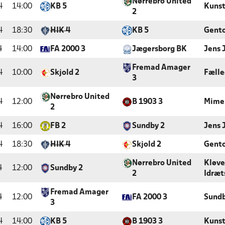
Nørrebro United
4
14:00
KB 5
Kunst
2
4
18:30
HIK 4
KB 5
Gento
4
14:00
FA 2000 3
Jægersborg BK
Jens 
Fremad Amager
4
10:00
Skjold 2
Fæll
3
Nørrebro United
4
12:00
B 1903 3
Mime
2
4
16:00
FB 2
Sundby 2
Jens 
4
18:30
HIK 4
Skjold 2
Gento
Nørrebro United
Kløv
4
12:00
Sundby 2
2
Idræt
Fremad Amager
4
12:00
FA 2000 3
Sundb
3
4
14:00
KB 5
B 1903 3
Kunst