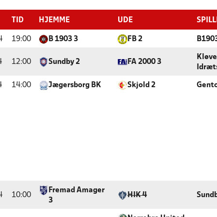
TID
HJEMME
UDE
SPIL
4
19:00
B 1903 3
FB 2
B190
Kløv
4
12:00
Sundby 2
FA 2000 3
Idræt
4
14:00
Jægersborg BK
Skjold 2
Gento
Fremad Amager
4
10:00
HIK 4
Sundb
3