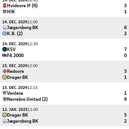
14. DEC. 2024
10:00
Hvidovre IF (4)
3
HIK
1
14. DEC. 2024
11:00
Jægersborg BK
6
K.B. (2)
2
14. DEC. 2024
12:30
KSV
7
FA 2000
0
15. DEC. 2024
12:00
Rødovre
3
Dragør BK
1
15. DEC. 2024
12:15
Vanløse
1
Nørrebro United (2)
9
12. JAN. 2025
11:00
Dragør BK
5
Jægersborg BK
2