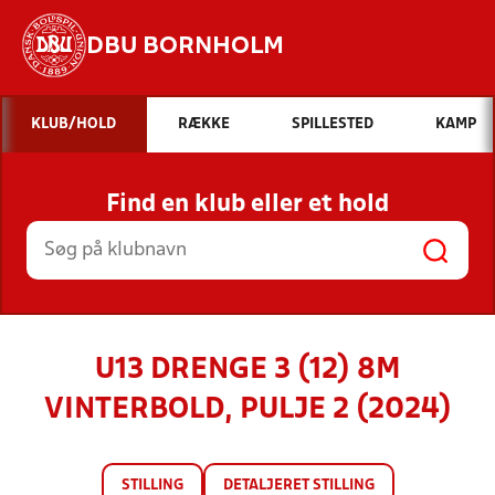
DBU BORNHOLM
Hvad vil du søge efter?
KLUB/HOLD
RÆKKE
SPILLESTED
KAMP
INDHOLD OG NYHEDER
Find en klub eller et hold
STILLINGER, RESULTATER, KLUBBER OG
HOLD
U13 DRENGE 3 (12) 8M
VINTERBOLD, PULJE 2 (2024)
STILLING
DETALJERET STILLING