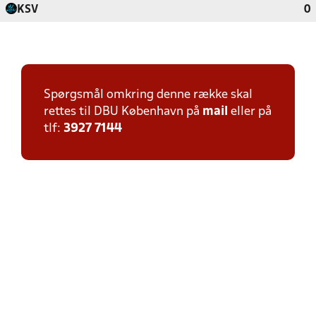
KSV
0
Spørgsmål omkring denne række skal
rettes til DBU København på
mail
eller på
tlf:
3927 7144