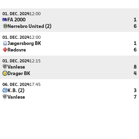
01. DEC. 2024
12:00
FA 2000
1
Nørrebro United (2)
6
01. DEC. 2024
12:00
Jægersborg BK
1
Rødovre
6
01. DEC. 2024
12:15
Vanløse
8
Dragør BK
4
06. DEC. 2024
17:45
K.B. (2)
3
Vanløse
7