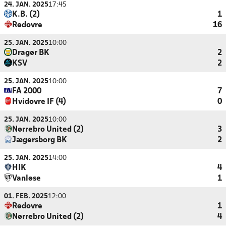
24. JAN. 2025
17:45
K.B. (2)
1
Rødovre
16
25. JAN. 2025
10:00
Dragør BK
2
KSV
2
25. JAN. 2025
10:00
FA 2000
7
Hvidovre IF (4)
0
25. JAN. 2025
10:00
Nørrebro United (2)
3
Jægersborg BK
2
25. JAN. 2025
14:00
HIK
4
Vanløse
1
01. FEB. 2025
12:00
Rødovre
1
Nørrebro United (2)
4