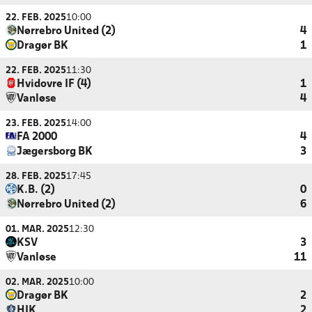
22. FEB. 2025
10:00
Nørrebro United (2)
4
Dragør BK
1
22. FEB. 2025
11:30
Hvidovre IF (4)
1
Vanløse
4
23. FEB. 2025
14:00
FA 2000
4
Jægersborg BK
3
28. FEB. 2025
17:45
K.B. (2)
0
Nørrebro United (2)
6
01. MAR. 2025
12:30
KSV
3
Vanløse
11
02. MAR. 2025
10:00
Dragør BK
2
HIK
2