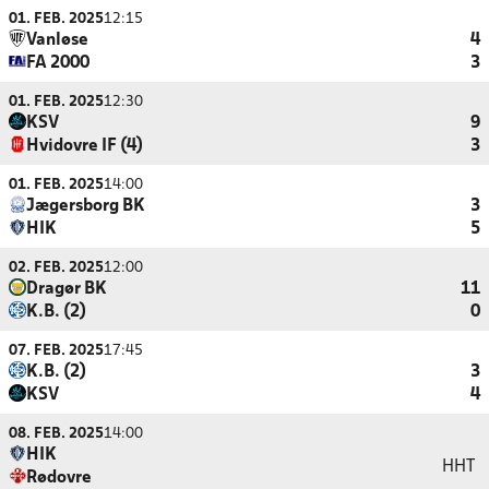
01. FEB. 2025
12:15
Vanløse
4
FA 2000
3
01. FEB. 2025
12:30
KSV
9
Hvidovre IF (4)
3
01. FEB. 2025
14:00
Jægersborg BK
3
HIK
5
02. FEB. 2025
12:00
Dragør BK
11
K.B. (2)
0
07. FEB. 2025
17:45
K.B. (2)
3
KSV
4
08. FEB. 2025
14:00
HIK
HHT
Rødovre