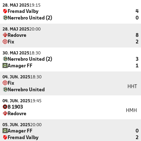
28. MAJ 2025
19:15
Fremad Valby
4
Nørrebro United (2)
0
28. MAJ 2025
20:00
Rødovre
8
Fix
2
30. MAJ 2025
18:30
Nørrebro United (2)
3
Amager FF
1
04. JUN. 2025
18:30
Fix
HHT
Nørrebro United
04. JUN. 2025
19:45
B 1903
HMH
Rødovre
05. JUN. 2025
20:00
Amager FF
0
Fremad Valby
2