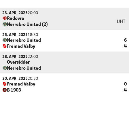
23. APR. 2025
20:00
Rødovre
UHT
Nørrebro United (2)
25. APR. 2025
18:30
Nørrebro United
6
Fremad Valby
4
28. APR. 2025
22:00
Oversidder
Nørrebro United
30. APR. 2025
20:30
Fremad Valby
0
B 1903
4