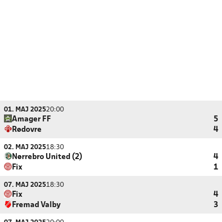
01. MAJ 2025
20:00
Amager FF
5
Rødovre
4
02. MAJ 2025
18:30
Nørrebro United (2)
4
Fix
1
07. MAJ 2025
18:30
Fix
4
Fremad Valby
3