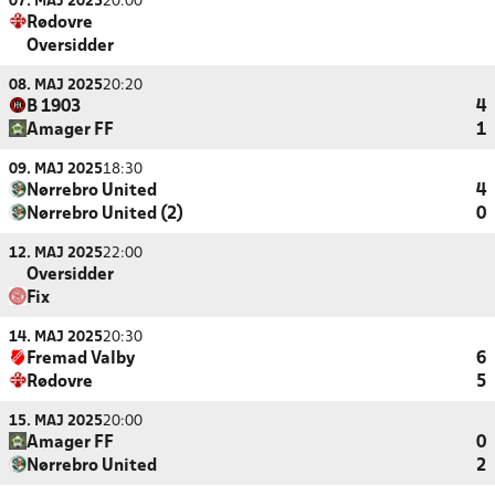
07. MAJ 2025
20:00
Rødovre
Oversidder
08. MAJ 2025
20:20
B 1903
4
Amager FF
1
09. MAJ 2025
18:30
Nørrebro United
4
Nørrebro United (2)
0
12. MAJ 2025
22:00
Oversidder
Fix
14. MAJ 2025
20:30
Fremad Valby
6
Rødovre
5
15. MAJ 2025
20:00
Amager FF
0
Nørrebro United
2