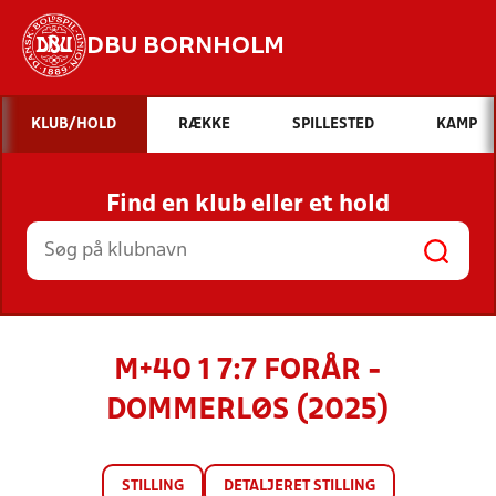
DBU BORNHOLM
Hvad vil du søge efter?
KLUB/HOLD
RÆKKE
SPILLESTED
KAMP
INDHOLD OG NYHEDER
Find en klub eller et hold
STILLINGER, RESULTATER, KLUBBER OG
HOLD
M+40 1 7:7 FORÅR -
DOMMERLØS (2025)
STILLING
DETALJERET STILLING