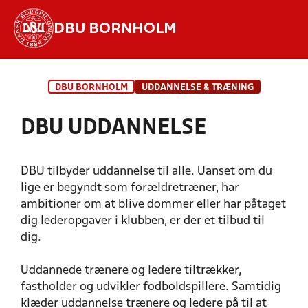
DBU BORNHOLM
Hvad vil du søge efter?
DBU BORNHOLM
UDDANNELSE & TRÆNING
INDHOLD OG NYHEDER
DBU UDDANNELSE
STILLINGER, RESULTATER, KLUBBER OG
HOLD
DBU tilbyder uddannelse til alle. Uanset om du
lige er begyndt som forældretræner, har
ambitioner om at blive dommer eller har påtaget
dig lederopgaver i klubben, er der et tilbud til
dig.
Uddannede trænere og ledere tiltrækker,
fastholder og udvikler fodboldspillere. Samtidig
INSPIRATION TIL TRÆNING OG
klæder uddannelse trænere og ledere på til at
DOMMERUDDANNELSE
KURSUSINFORMATION
TRÆNERUDDANNELSE
LEDERUDDANNELSE
FIND DIT KURSUS
KLUBLIV