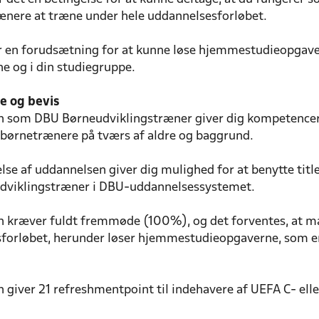
ænere at træne under hele uddannelsesforløbet.
er en forudsætning for at kunne løse hjemmestudieopgave
 og i din studiegruppe.
 og bevis
 som DBU Børneudviklingstræner giver dig kompetencer 
børnetrænere på tværs af aldre og baggrund.
se af uddannelsen giver dig mulighed for at benytte tit
dviklingstræner i DBU-uddannelsessystemet.
 kræver fuldt fremmøde (100%), og det forventes, at man
forløbet, herunder løser hjemmestudieopgaverne, som er 
giver 21 refreshmentpoint til indehavere af UEFA C- elle