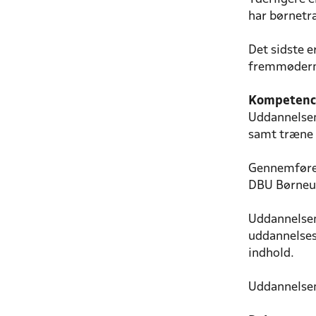
har børnetr
Det sidste 
fremmøderne
Kompetence
Uddannelsen
samt træne 
Gennemførel
DBU Børneu
Uddannelsen
uddannelses
indhold.
Uddannelsen 