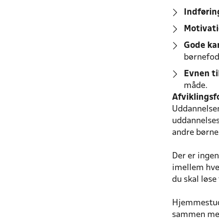
Indførin
Motivati
Gode kar
børnefod
Evnen til
måde.
Afviklings
Uddannelsen
uddannelses
andre børne
Der er inge
imellem hve
du skal løse
Hjemmestudie
sammen med 