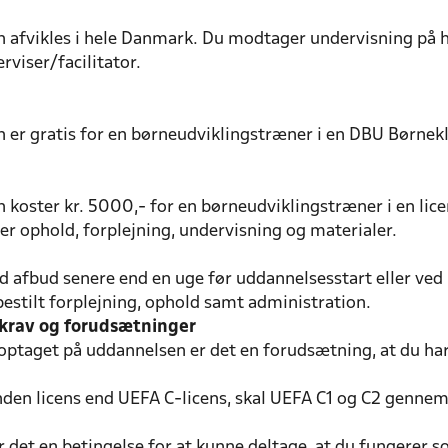
 afvikles i hele Danmark. Du modtager undervisning på ho
viser/facilitator.
er gratis for en børneudviklingstræner i en DBU Børneklub 
koster kr. 5000,- for en børneudviklingstræner i en licen
r ophold, forplejning, undervisning og materialer.
 afbud senere end en uge før uddannelsesstart eller ved 
bestilt forplejning, ophold samt administration.
krav og forudsætninger
 optaget på uddannelsen er det en forudsætning, at du ha
nden licens end UEFA C-licens, skal UEFA C1 og C2 gennem
r det en betingelse for at kunne deltage, at du fungerer 