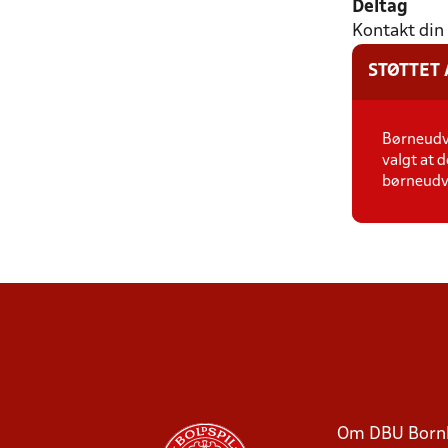
Deltag
Kontakt din 
STØTTET
Børneudvi
valgt at 
børneudvi
Om DBU Born