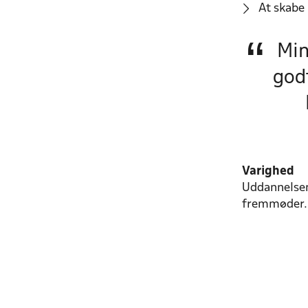
At skabe
Min
god
Varighed
Uddannelsen
fremmøder.