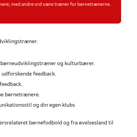
ænere; med andre ord være træner for børnetrænerne.
dviklingstræner.
m børneudviklingstræner og kulturbærer.
og udforskende feedback.
feedback.
ine børnetrænere.
unikationsstil og din egen klubs
ersrelateret børnefodbold og fra øvelsesland til