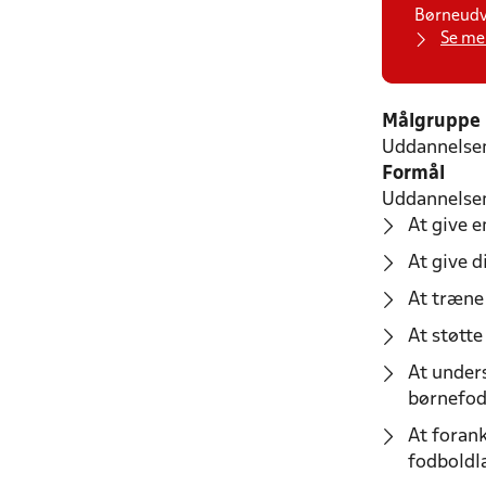
Børneudvi
Se me
Målgruppe
Uddannelsen
Formål
Uddannelsen 
At give 
At give d
At træne
At støtt
At unders
børnefod
At forank
fodboldl