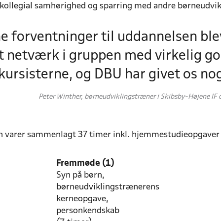
 kollegial samhørighed og sparring med andre børneudvi
e forventninger til uddannelsen blev 
t netværk i gruppen med virkelig go
kursisterne, og DBU har givet os no
Peter Winther, børneudviklingstræner i Skibsby-Højene IF o
 varer sammenlagt 37 timer inkl. hjemmestudieopgaver og 
Fremmøde (1)
Syn på børn,
børneudviklingstrænerens
kerneopgave,
personkendskab