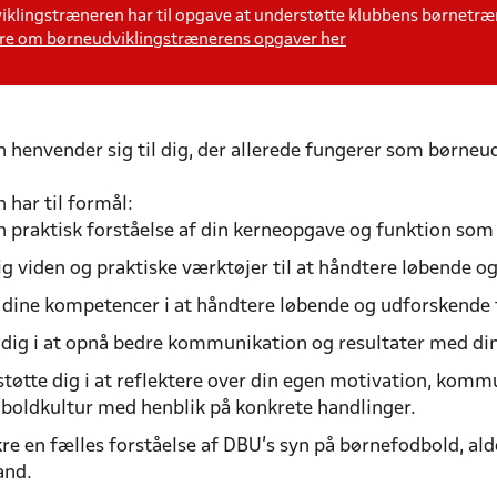
klingstræneren har til opgave at understøtte klubbens børnetr
re om børneudviklingstrænerens opgaver her
 henvender sig til dig, der allerede fungerer som børneu
har til formål:
en praktisk forståelse af din kerneopgave og funktion so
ig viden og praktiske værktøjer til at håndtere løbende 
 dine kompetencer i at håndtere løbende og udforskende 
e dig i at opnå bedre kommunikation og resultater med d
tøtte dig i at reflektere over din egen motivation, komm
boldkultur med henblik på konkrete handlinger.
re en fælles forståelse af DBU’s syn på børnefodbold, ald
and.