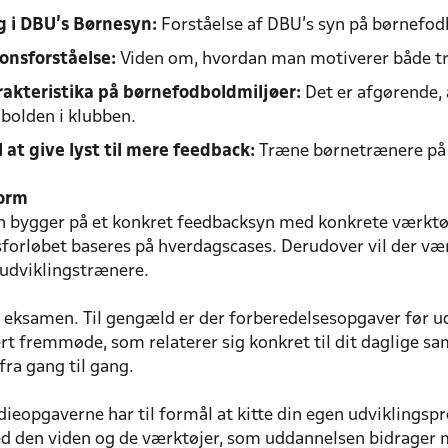
g i DBU’s Børnesyn:
Forståelse af DBU’s syn på børnefod
onsforståelse:
Viden om, hvordan man motiverer både tr
akteristika på børnefodboldmiljøer:
Det er afgørende, 
bolden i klubben.
 at give lyst til mere feedback:
Træne børnetrænere på
form
 bygger på et konkret feedbacksyn med konkrete værktøje
forløbet baseres på hverdagscases. Derudover vil der vær
udviklingstrænere.
n eksamen. Til gengæld er der forberedelsesopgaver før
rt fremmøde, som relaterer sig konkret til dit daglige 
 fra gang til gang.
opgaverne har til formål at kitte din egen udviklingsproc
den viden og de værktøjer, som uddannelsen bidrager 