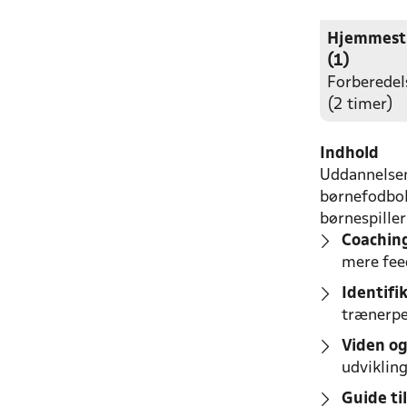
Hjemmest
(1)
Forberedel
(2 timer)
Indhold
Uddannelsen
børnefodbol
børnespiller
Coaching
mere fee
Identifi
trænerpe
Viden og
udvikling
Guide ti