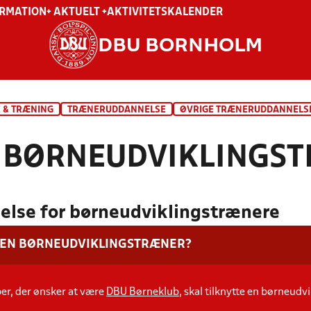
ORMATION
+ AKTUELT +
AKTIVITETSKALENDER
DBU BORNHOLM
 & TRÆNING
TRÆNERUDDANNELSE
ØVRIGE TRÆNERUDDANNELS
 BØRNEUDVIKLINGS
lse for børneudviklingstrænere
 EN BØRNEUDVIKLINGSTRÆNER?
ber, der ønsker at være
DBU Børneklub
, skal tilknytte en børneudvi