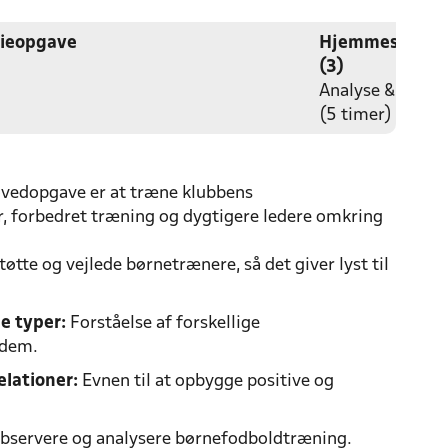
ieopgave
Hjemmestudie
(3)
Analyse & coach
(5 timer)
ovedopgave er at træne klubbens
r, forbedret træning og dygtigere ledere omkring
tte og vejlede børnetrænere, så det giver lyst til
e typer:
Forståelse af forskellige
 dem.
elationer:
Evnen til at opbygge positive og
observere og analysere børnefodboldtræning.