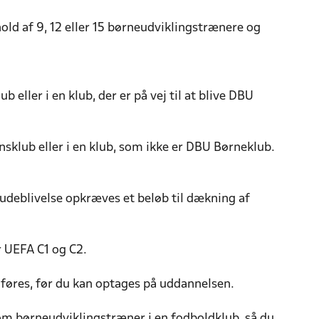
ld af 9, 12 eller 15 børneudviklingstrænere og
eller i en klub, der er på vej til at blive DBU
sklub eller i en klub, som ikke er DBU Børneklub.
udeblivelse opkræves et beløb til dækning af
r UEFA C1 og C2.
føres, før du kan optages på uddannelsen.
som børneudviklingstræner i en fodboldklub, så du