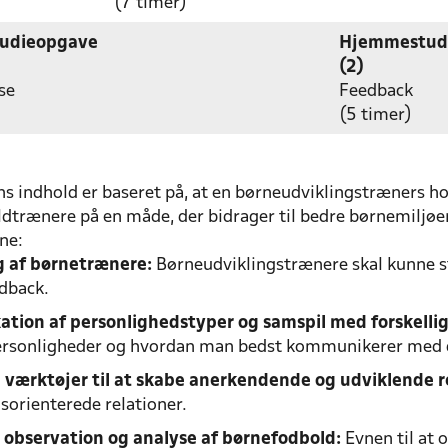
(7 timer)
udieopgave
Hjemmestud
(2)
se
Feedback
(5 timer)
s indhold er baseret på, at en børneudviklingstræners h
dtrænere på en måde, der bidrager til bedre børnemiljøe
ne:
 af børnetrænere:
Børneudviklingstrænere skal kunne stø
dback.
kation af personlighedstyper og samspil med forskellig
rsonligheder og hvordan man bedst kommunikerer med
 værktøjer til at skabe anerkendende og udviklende r
sorienterede relationer.
l observation og analyse af børnefodbold:
Evnen til at 