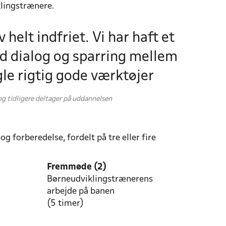
klingstrænere.
helt indfriet. Vi har haft et
d dialog og sparring mellem
gle rigtig gode værktøjer
g tidligere deltager på uddannelsen
forberedelse, fordelt på tre eller fire
Fremmøde (2)
Børneudviklingstrænerens
arbejde på banen
(5 timer)