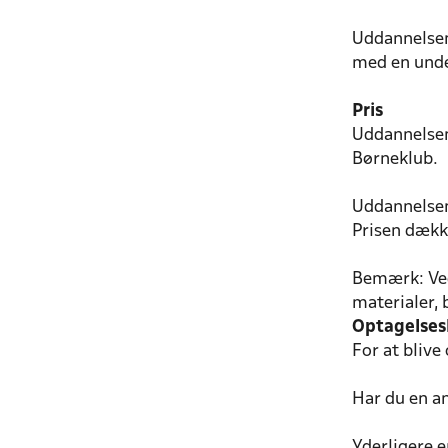
Uddannelsen
med en under
Pris
Uddannelsen 
Børneklub.
Uddannelsen 
Prisen dække
Bemærk: Ved
materialer, 
Optagelses
For at blive
Har du en a
Yderligere e