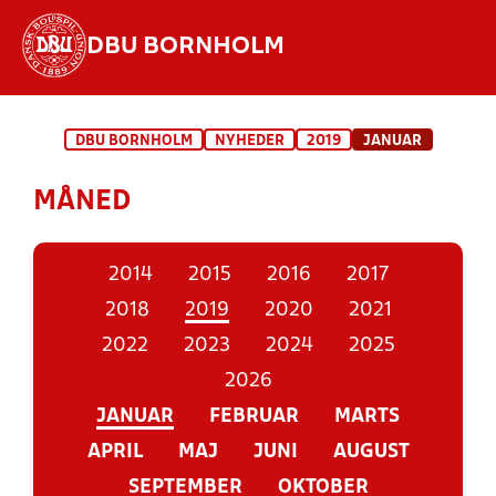
DBU BORNHOLM
Hvad vil du søge efter?
DBU BORNHOLM
NYHEDER
2019
JANUAR
INDHOLD OG NYHEDER
MÅNED
STILLINGER, RESULTATER, KLUBBER OG
HOLD
2014
2015
2016
2017
2018
2019
2020
2021
2022
2023
2024
2025
2026
JANUAR
FEBRUAR
MARTS
APRIL
MAJ
JUNI
AUGUST
SEPTEMBER
OKTOBER