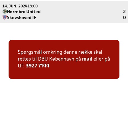
14. JUN. 2024
18:00
Nørrebro United
2
Skovshoved IF
0
Spørgsmål omkring denne række skal
rettes til DBU København på
mail
eller på
tlf:
3927 7144