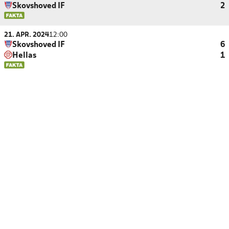
Skovshoved IF
2
21. APR. 2024
12:00
Skovshoved IF
6
Hellas
1