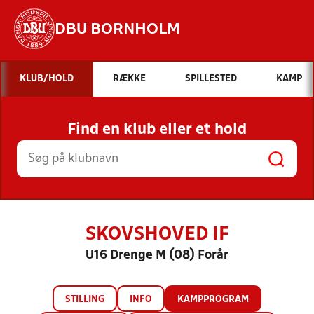
DBU BORNHOLM
Hvad vil du søge efter?
KLUB/HOLD
RÆKKE
SPILLESTED
KAMP
INDHOLD OG NYHEDER
Find en klub eller et hold
STILLINGER, RESULTATER, KLUBBER OG
HOLD
SKOVSHOVED IF
U16 Drenge M (08) Forår
STILLING
INFO
KAMPPROGRAM