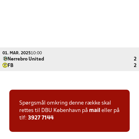
01. MAR. 2025
10:00
Nørrebro United
2
FB
2
Spørgsmål omkring denne række skal
rettes til DBU København på
mail
eller på
tlf:
3927 7144