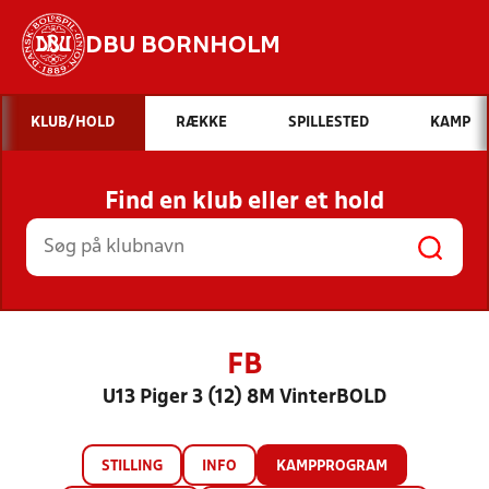
DBU BORNHOLM
Hvad vil du søge efter?
KLUB/HOLD
RÆKKE
SPILLESTED
KAMP
INDHOLD OG NYHEDER
Find en klub eller et hold
STILLINGER, RESULTATER, KLUBBER OG
HOLD
FB
U13 Piger 3 (12) 8M VinterBOLD
STILLING
INFO
KAMPPROGRAM