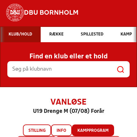
DBU BORNHOLM
Hvad vil du søge efter?
KLUB/HOLD
RÆKKE
SPILLESTED
KAMP
INDHOLD OG NYHEDER
Find en klub eller et hold
STILLINGER, RESULTATER, KLUBBER OG
HOLD
VANLØSE
U19 Drenge M (07/08) Forår
STILLING
INFO
KAMPPROGRAM