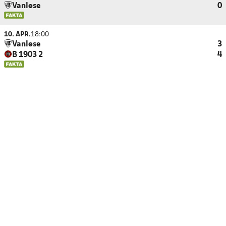
Vanløse
0
10. APR.
18:00
Vanløse
3
B 1903 2
4