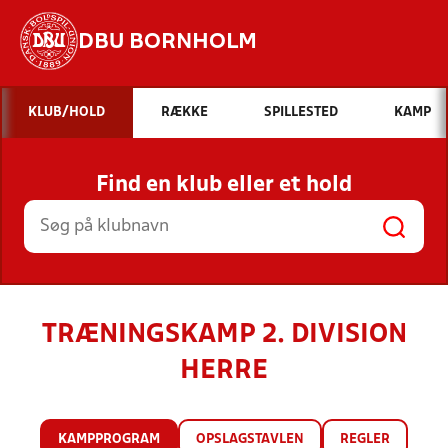
DBU BORNHOLM
Hvad vil du søge efter?
KLUB/HOLD
RÆKKE
SPILLESTED
KAMP
INDHOLD OG NYHEDER
Find en klub eller et hold
STILLINGER, RESULTATER, KLUBBER OG
HOLD
TRÆNINGSKAMP 2. DIVISION
HERRE
KAMPPROGRAM
OPSLAGSTAVLEN
REGLER