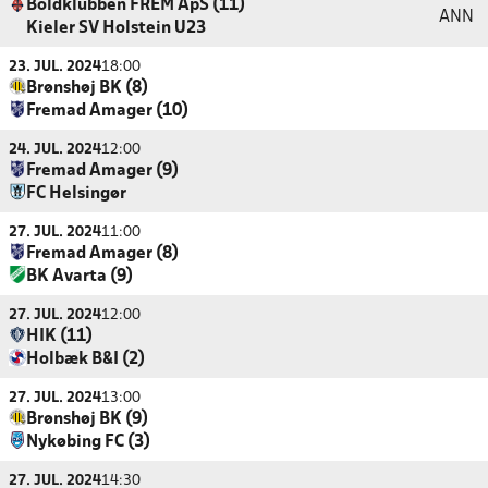
Boldklubben FREM ApS (11)
ANN
Kieler SV Holstein U23
23. JUL. 2024
18:00
Brønshøj BK (8)
Fremad Amager (10)
24. JUL. 2024
12:00
Fremad Amager (9)
FC Helsingør
27. JUL. 2024
11:00
Fremad Amager (8)
BK Avarta (9)
27. JUL. 2024
12:00
HIK (11)
Holbæk B&I (2)
27. JUL. 2024
13:00
Brønshøj BK (9)
Nykøbing FC (3)
27. JUL. 2024
14:30