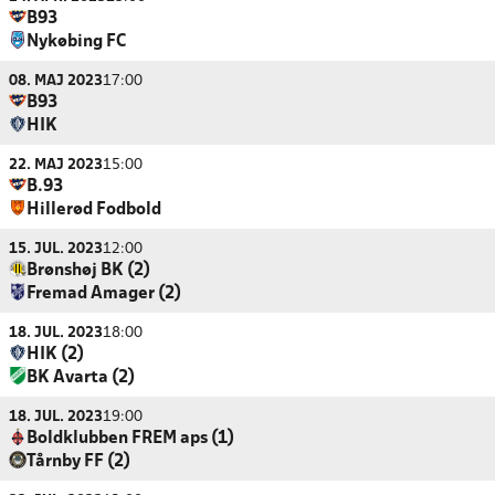
B93
Nykøbing FC
08. MAJ 2023
17:00
B93
HIK
22. MAJ 2023
15:00
B.93
Hillerød Fodbold
15. JUL. 2023
12:00
Brønshøj BK (2)
Fremad Amager (2)
18. JUL. 2023
18:00
HIK (2)
BK Avarta (2)
18. JUL. 2023
19:00
Boldklubben FREM aps (1)
Tårnby FF (2)