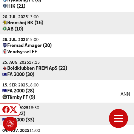
Nykøbing FC (6)
HIK (21)
26. JUL. 2025
13:00
Brønshøj BK (16)
AB (10)
26. JUL. 2025
15:00
Fremad Amager (20)
Vendsyssel FF
25. AUG. 2025
17:15
Boldklubben FREM ApS (22)
FA 2000 (30)
15. SEP. 2025
18:00
FA 2000 (28)
ANN
Tårnby FF (9)
06. OKT. 2025
18:30
HIK (22)
FA 2000 (33)
04. NOV. 2025
11:00