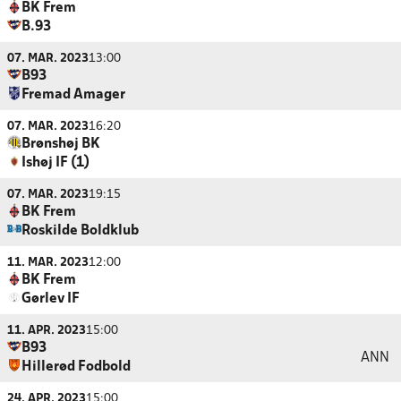
BK Frem
B.93
07. MAR. 2023
13:00
B93
Fremad Amager
07. MAR. 2023
16:20
Brønshøj BK
Ishøj IF (1)
07. MAR. 2023
19:15
BK Frem
Roskilde Boldklub
11. MAR. 2023
12:00
BK Frem
Gørlev IF
11. APR. 2023
15:00
B93
ANN
Hillerød Fodbold
24. APR. 2023
15:00