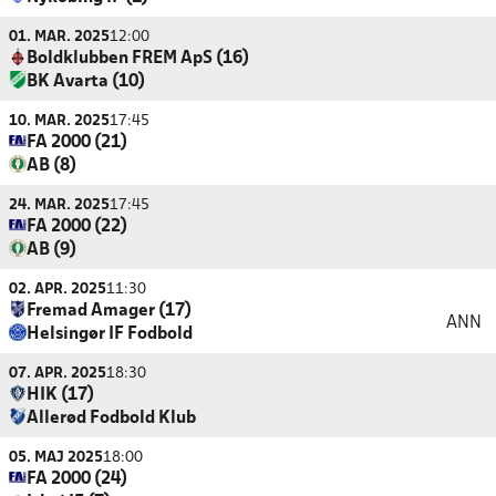
01. MAR. 2025
12:00
Boldklubben FREM ApS (16)
BK Avarta (10)
10. MAR. 2025
17:45
FA 2000 (21)
AB (8)
24. MAR. 2025
17:45
FA 2000 (22)
AB (9)
02. APR. 2025
11:30
Fremad Amager (17)
ANN
Helsingør IF Fodbold
07. APR. 2025
18:30
HIK (17)
Allerød Fodbold Klub
05. MAJ 2025
18:00
FA 2000 (24)