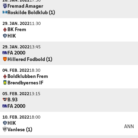
28. JAN. 2022
17:30
Fremad Amager
Roskilde Boldklub (1)
29. JAN. 2022
11:30
BK Frem
HIK
29. JAN. 2022
13:45
FA 2000
Hillerød Fodbold (1)
04. FEB. 2022
18:30
Boldklubben Frem
Brøndbyernes IF
05. FEB. 2022
13:15
B.93
FA 2000
10. FEB. 2022
18:00
HIK
ANN
Vanløse (1)