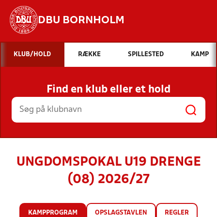
DBU BORNHOLM
Hvad vil du søge efter?
KLUB/HOLD
RÆKKE
SPILLESTED
KAMP
INDHOLD OG NYHEDER
Find en klub eller et hold
STILLINGER, RESULTATER, KLUBBER OG
HOLD
UNGDOMSPOKAL U19 DRENGE
(08) 2026/27
KAMPPROGRAM
OPSLAGSTAVLEN
REGLER